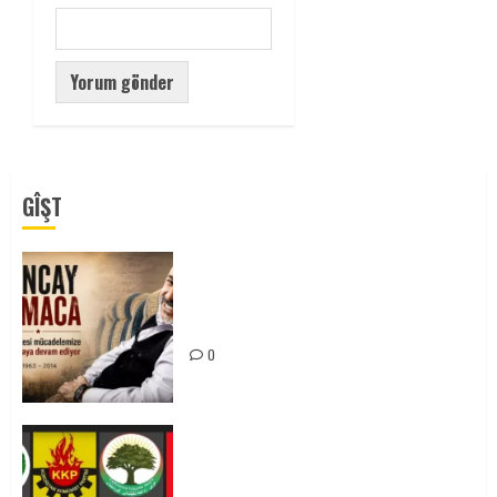
GÎŞT
Tuncay Atmaca Yoldaşın Anısı
Mücadelemizde Yaşıyor
0
Foruma Çep a Kurdistanî: Em bang
li hemû hêzên Kurdistanî dikin ku