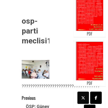
osp-
parti
PDF
meclisi1
PDF
????????????????????????????????????
Post
Previous
navigation
Previous
ÖSP; Güney