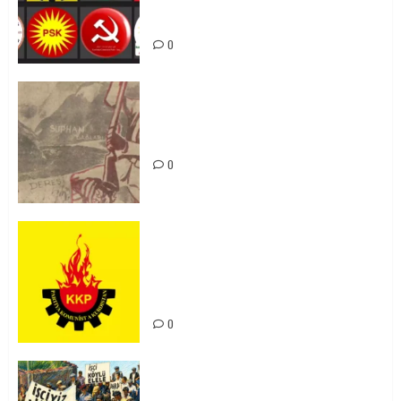
bi yekhelwestî rûbirûyî geşedanan
bibin
0
Zilan Katliamı’nı Unutmadık,
Unutturmayacağız!
0
KKP Parti Meclisi Sonuç Bildirisi:
Ortadoğu Yeniden Şekillenirken
Kürdistan’ın Geleceği ve
Mücadele Hattımız
0
15-16 Haziran İşçi Direnişi’nin 56.