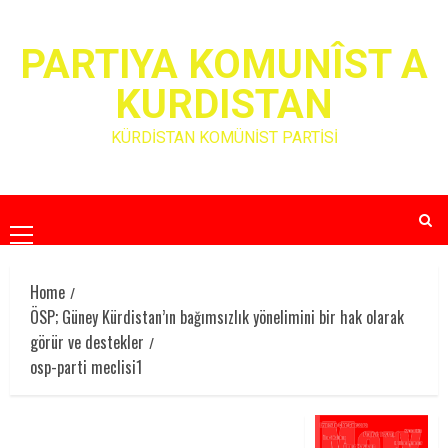
Skip
to
PARTIYA KOMUNÎST A
content
KURDISTAN
KÜRDİSTAN KOMÜNİST PARTİSİ
Primary
Menu
Home
ÖSP; Güney Kürdistan’ın bağımsızlık yönelimini bir hak olarak
görür ve destekler
osp-parti meclisi1