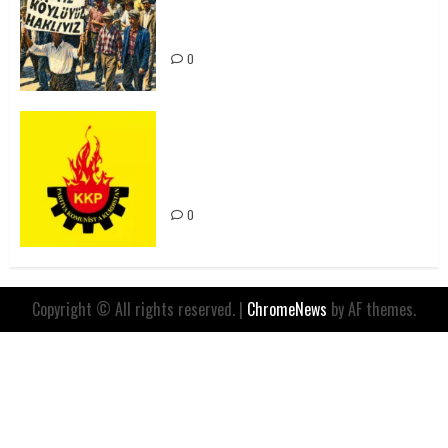
Yılında: Yeni Direnişler
Kaçınılmazdır!
0
Rahmi Koç’un Sözleri Bir Gaf
Değil, Sömürgeci Zihniyetin
İfadesidir
0
Copyright © All rights reserved.
|
ChromeNews
by AF themes.