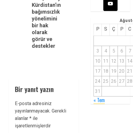
Kürdistan’ın
post:
bağımsızlık
yönelimini
Ağust
bir hak
P
S
Ç
P
C
olarak
görür ve
destekler
3
4
5
6
7
10
11
12
13
14
17
18
19
20
21
24
25
26
27
28
Bir yanıt yazın
31
« Tem
E-posta adresiniz
yayınlanmayacak.
Gerekli
alanlar
*
ile
işaretlenmişlerdir