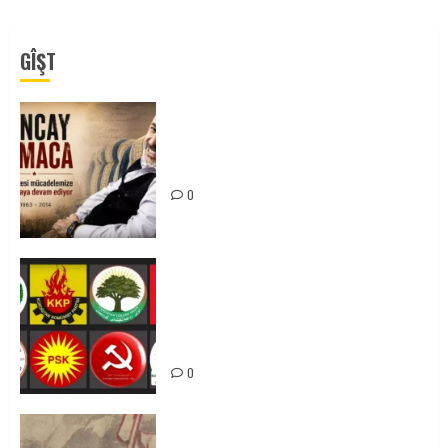
GÎŞT
Tuncay Atmaca Yoldaşın Anısı
Mücadelemizde Yaşıyor
0
Foruma Çep a Kurdistanî: Em bang
li hemû hêzên Kurdistanî dikin ku
bi yekhelwestî rûbirûyî geşedanan
bibin
0