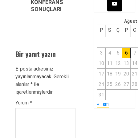
KONFERANS
SONUÇLARI
Ağust
P
S
Ç
P
C
Bir yanıt yazın
3
4
5
6
7
10
11
12
13
14
E-posta adresiniz
17
18
19
20
21
yayınlanmayacak.
Gerekli
alanlar
*
ile
24
25
26
27
28
işaretlenmişlerdir
31
Yorum
*
« Tem