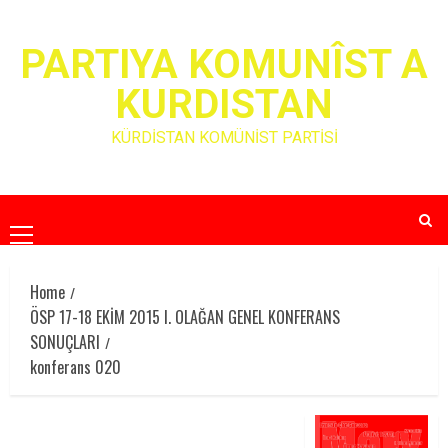
Skip
to
PARTIYA KOMUNÎST A
content
KURDISTAN
KÜRDİSTAN KOMÜNİST PARTİSİ
Primary
Menu
Home
ÖSP 17-18 EKİM 2015 I. OLAĞAN GENEL KONFERANS
SONUÇLARI
konferans 020