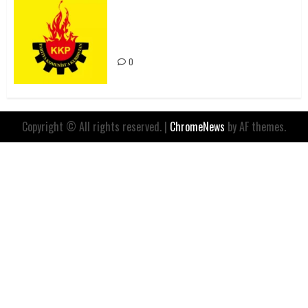
Rahmi Koç’un Sözleri Bir Gaf
Değil, Sömürgeci Zihniyetin
İfadesidir
0
Copyright © All rights reserved.
|
ChromeNews
by AF themes.