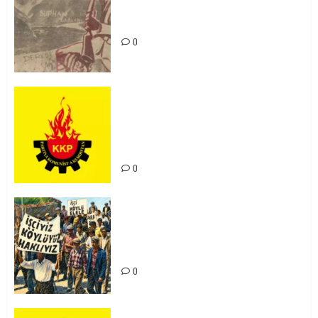
Zilan Katliamı’nı Unutmadık,
Unutturmayacağız!
0
KKP Parti Meclisi Sonuç Bildirisi:
Ortadoğu Yeniden Şekillenirken
Kürdistan’ın Geleceği ve
Mücadele Hattımız
0
15-16 Haziran İşçi Direnişi’nin 56.
Yılında: Yeni Direnişler
Kaçınılmazdır!
0