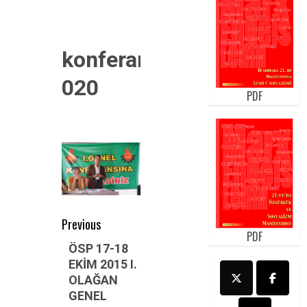
konferans
020
PDF
Post
Previous
PDF
navigation
Previous
ÖSP 17-18
EKİM 2015 I.
post:
OLAĞAN
GENEL