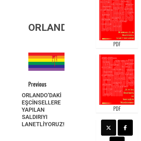
ORLANDO
PDF
Post
Previous
navigation
Previous
ORLANDO’DAKİ
EŞCİNSELLERE
post:
PDF
YAPILAN
SALDIRIYI
LANETLİYORUZ!