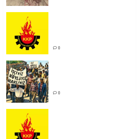
KKP Parti Meclisi Sonuç Bildirisi:
Ortadoğu Yeniden Şekillenirken
Kürdistan’ın Geleceği ve
Mücadele Hattımız
0
15-16 Haziran İşçi Direnişi’nin 56.
Yılında: Yeni Direnişler
Kaçınılmazdır!
0
Rahmi Koç’un Sözleri Bir Gaf
Değil, Sömürgeci Zihniyetin
İfadesidir