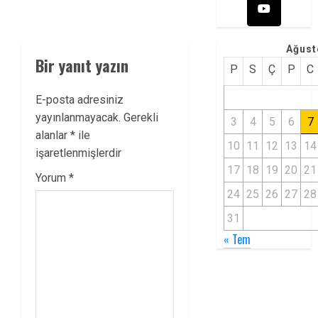
Ağust
Bir yanıt yazın
P
S
Ç
P
C
E-posta adresiniz
yayınlanmayacak.
Gerekli
3
4
5
6
7
alanlar
*
ile
10
11
12
13
14
işaretlenmişlerdir
17
18
19
20
21
Yorum
*
24
25
26
27
28
31
« Tem