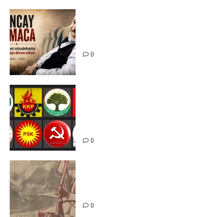
Tuncay Atmaca Yoldaşın Anısı
Mücadelemizde Yaşıyor
0
Foruma Çep a Kurdistanî: Em bang
li hemû hêzên Kurdistanî dikin ku
bi yekhelwestî rûbirûyî geşedanan
bibin
0
Zilan Katliamı’nı Unutmadık,
Unutturmayacağız!
0