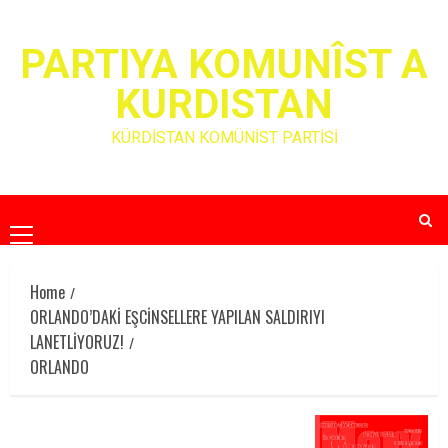
Skip
to
PARTIYA KOMUNÎST A
content
KURDISTAN
KÜRDİSTAN KOMÜNİST PARTİSİ
Primary
Menu
Home
ORLANDO’DAKİ EŞCİNSELLERE YAPILAN SALDIRIYI
LANETLİYORUZ!
ORLANDO