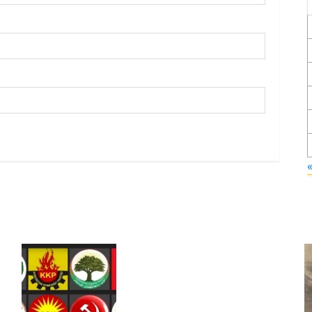
Foruma Çep a Kurdistanî: Em
bang li hemû hêzên Kurdistanî
dikin ku bi yekhelwestî rûbirûyî
geşedanan bibin