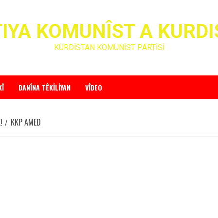
IYA KOMUNÎST A KURD
KÜRDİSTAN KOMÜNİST PARTİSİ
KÎ
DANÎNA TÊKILIYAN
VÎDEO
!
KKP AMED