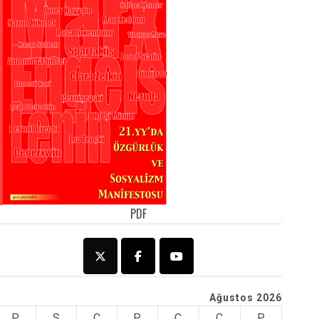
PDF
Ağustos 2026
P
S
Ç
P
C
C
P