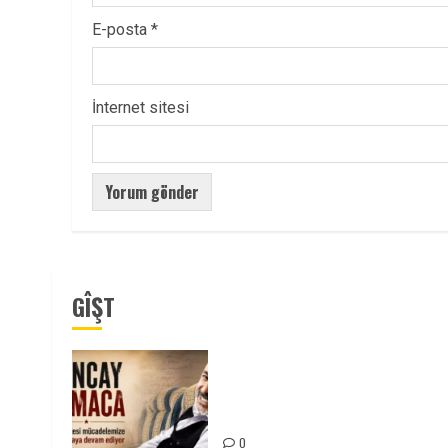
E-posta
*
İnternet sitesi
GÎŞT
Tuncay Atmaca Yoldaşın Anısı
Mücadelemizde Yaşıyor
0