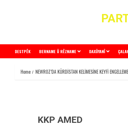
Skip
to
PART
content
DESTPÊK
BERNAME Û RÊZNAME
DAXÛYANÎ
ÇALA
Home
NEWROZ’DA KÜRDİSTAN KELİMESİNE KEYFİ ENGELLEME
KKP AMED