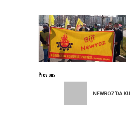
Post
Previous
navigation
Previous
post:
NEWROZ’DA KÜR