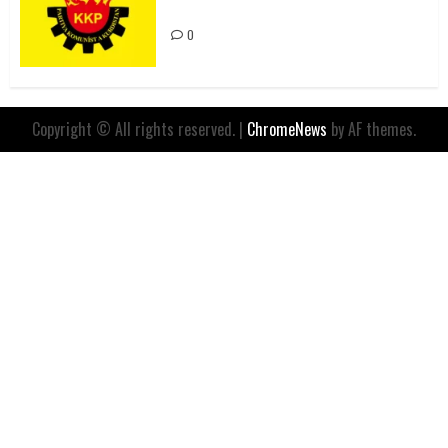
İfadesidir
0
Copyright © All rights reserved.
|
ChromeNews
by AF themes.