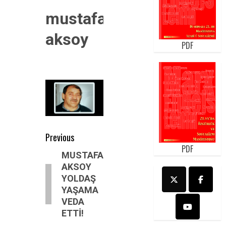
mustafa
aksoy
PDF
Post
Previous
PDF
navigation
Previous
MUSTAFA
AKSOY
post:
YOLDAŞ
YAŞAMA
VEDA
ETTİ!