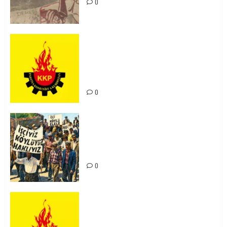
0
KKP Parti Meclisi Sonuç Bildirisi:
Ortadoğu Yeniden Şekillenirken
Kürdistan’ın Geleceği ve
Mücadele Hattımız
0
15-16 Haziran İşçi Direnişi’nin 56.
Yılında: Yeni Direnişler
Kaçınılmazdır!
0
Rahmi Koç’un Sözleri Bir Gaf
Değil, Sömürgeci Zihniyetin