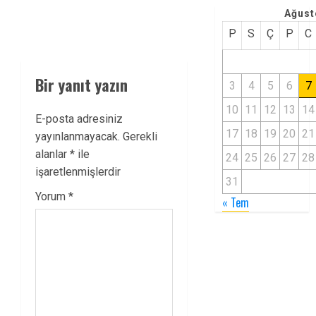
Ağust
P
S
Ç
P
C
Bir yanıt yazın
3
4
5
6
7
10
11
12
13
14
E-posta adresiniz
17
18
19
20
21
yayınlanmayacak.
Gerekli
alanlar
*
ile
24
25
26
27
28
işaretlenmişlerdir
31
Yorum
*
« Tem