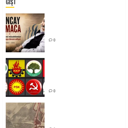
GÎŞT
Tuncay Atmaca Yoldaşın Anısı
Mücadelemizde Yaşıyor
0
Foruma Çep a Kurdistanî: Em bang
li hemû hêzên Kurdistanî dikin ku
bi yekhelwestî rûbirûyî geşedanan
bibin
0
Zilan Katliamı’nı Unutmadık,
Unutturmayacağız!