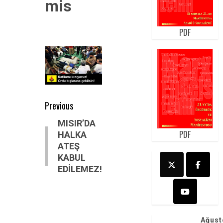
mis
PDF
Post
Previous
navigation
Previous
MISIR’DA
PDF
HALKA
post:
ATEŞ
KABUL
EDİLEMEZ!
Ağust