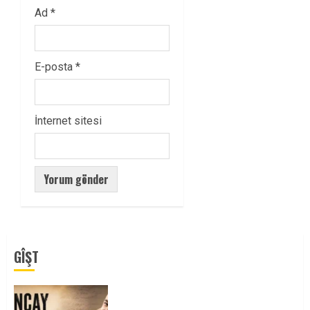
Ad
*
E-posta
*
İnternet sitesi
GÎŞT