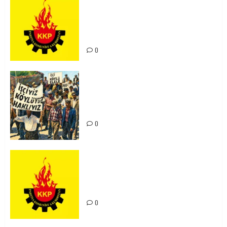
KKP Parti Meclisi Sonuç Bildirisi:
Ortadoğu Yeniden Şekillenirken
Kürdistan’ın Geleceği ve
Mücadele Hattımız
0
15-16 Haziran İşçi Direnişi’nin 56.
Yılında: Yeni Direnişler
Kaçınılmazdır!
0
Rahmi Koç’un Sözleri Bir Gaf
Değil, Sömürgeci Zihniyetin
İfadesidir
0