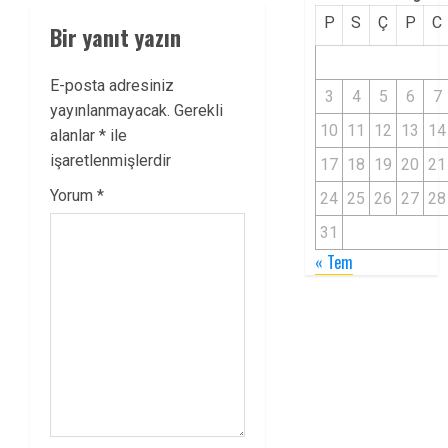
P
S
Ç
P
C
Bir yanıt yazın
E-posta adresiniz
3
4
5
6
7
yayınlanmayacak.
Gerekli
10
11
12
13
14
alanlar
*
ile
işaretlenmişlerdir
17
18
19
20
21
Yorum
*
24
25
26
27
28
31
« Tem