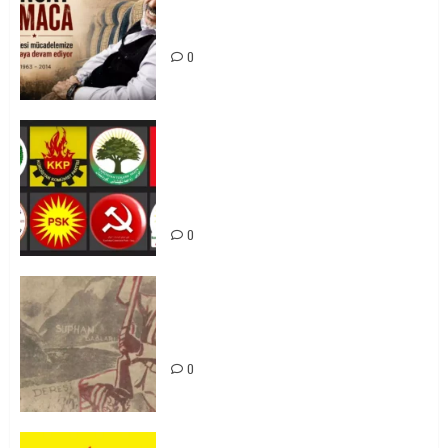
Tuncay Atmaca Yoldaşın Anısı
Mücadelemizde Yaşıyor
0
Foruma Çep a Kurdistanî: Em bang
li hemû hêzên Kurdistanî dikin ku
bi yekhelwestî rûbirûyî geşedanan
bibin
0
Zilan Katliamı’nı Unutmadık,
Unutturmayacağız!
0