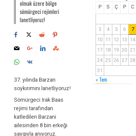
olmak üzere bölge
P
S
Ç
P
C
sömürgeci rejimleri
lanetliyoruz!
3
4
5
6
7
10
11
12
13
14
17
18
19
20
21
24
25
26
27
28
31
« Tem
37. yılında Barzan
soykırımını lanetliyoruz!
Sömürgeci Irak Baas
rejimi tarafından
katledilen Barzani
ailesinden 8 bin erkeği
saygıyla anıyoruz.