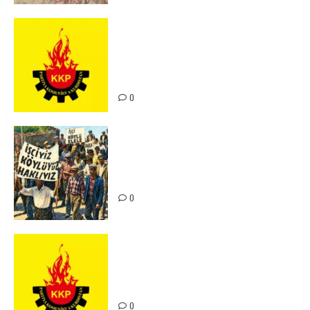
KKP Parti Meclisi Sonuç Bildirisi:
Ortadoğu Yeniden Şekillenirken
Kürdistan’ın Geleceği ve
Mücadele Hattımız
0
15-16 Haziran İşçi Direnişi’nin 56.
Yılında: Yeni Direnişler
Kaçınılmazdır!
0
Rahmi Koç’un Sözleri Bir Gaf
Değil, Sömürgeci Zihniyetin
İfadesidir
0