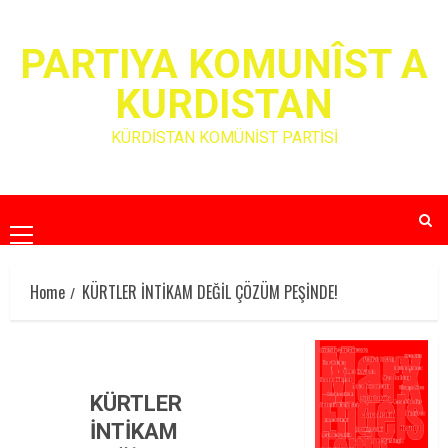
Skip
to
PARTIYA KOMUNÎST A
content
KURDISTAN
KÜRDİSTAN KOMÜNİST PARTİSİ
Primary
Menu
Home
KÜRTLER İNTİKAM DEĞİL ÇÖZÜM PEŞİNDE!
KÜRTLER
İNTİKAM