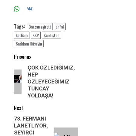
Tags:
Barzan aşireti
enfal
katliam
KKP
Kurdistan
Saddam Hüseyin
Post
Previous
navigation
Previous
ÇOK ÖZLEDİĞİMİZ,
HEP
post:
ÖZLEYECEĞİMİZ
TUNCAY
YOLDAŞA!
Next
Next
73. FERMANI
LANETLİYOR,
post:
SEYİRCİ