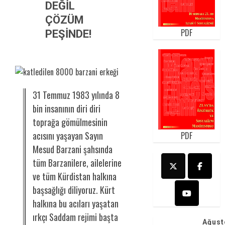
DEĞİL
ÇÖZÜM
PDF
PEŞİNDE!
31 Temmuz 1983 yılında 8
bin insanının diri diri
toprağa gömülmesinin
acısını yaşayan Sayın
PDF
Mesud Barzani şahsında
tüm Barzanilere, ailelerine
ve tüm Kürdistan halkına
başsağlığı diliyoruz. Kürt
halkına bu acıları yaşatan
ırkçı Saddam rejimi başta
Ağust