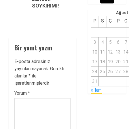
SOYKIRIMI!
Ağust
P
S
Ç
P
C
3
4
5
6
7
Bir yanıt yazın
10
11
12
13
14
E-posta adresiniz
17
18
19
20
21
yayınlanmayacak.
Gerekli
24
25
26
27
28
alanlar
*
ile
31
işaretlenmişlerdir
« Tem
Yorum
*