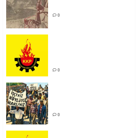
Zilan Katliamı’nı Unutmadık,
Unutturmayacağız!
0
KKP Parti Meclisi Sonuç Bildirisi:
Ortadoğu Yeniden Şekillenirken
Kürdistan’ın Geleceği ve
Mücadele Hattımız
0
15-16 Haziran İşçi Direnişi’nin 56.
Yılında: Yeni Direnişler
Kaçınılmazdır!
0