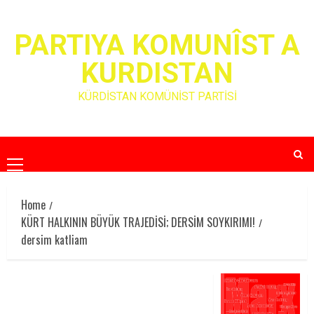
Skip
to
PARTIYA KOMUNÎST A
content
KURDISTAN
KÜRDİSTAN KOMÜNİST PARTİSİ
Primary
Menu
Home
KÜRT HALKININ BÜYÜK TRAJEDİSİ; DERSİM SOYKIRIMI!
dersim katliam