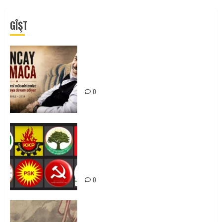
GÎŞT
Tuncay Atmaca Yoldaşın Anısı
Mücadelemizde Yaşıyor
0
Foruma Çep a Kurdistanî: Em bang
li hemû hêzên Kurdistanî dikin ku
bi yekhelwestî rûbirûyî geşedanan
bibin
0