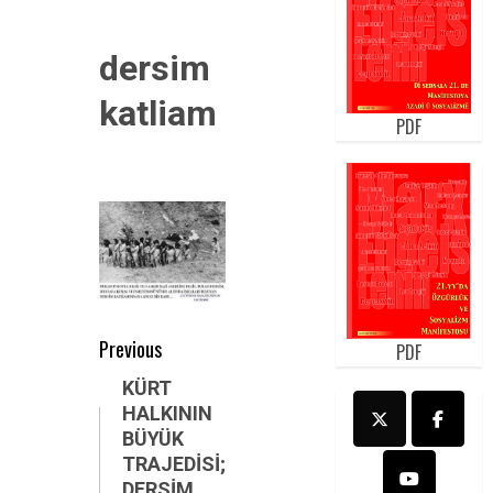
dersim
katliam
PDF
Post
Previous
PDF
navigation
Previous
KÜRT
HALKININ
post:
BÜYÜK
TRAJEDİSİ;
DERSİM