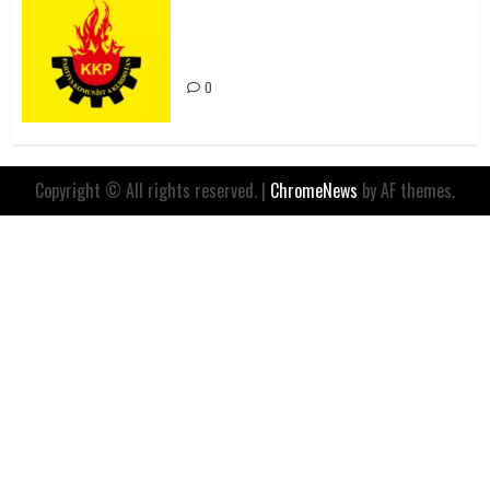
Rahmi Koç’un Sözleri Bir Gaf
Değil, Sömürgeci Zihniyetin
İfadesidir
0
Copyright © All rights reserved.
|
ChromeNews
by AF themes.