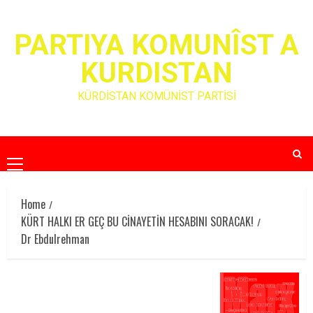
Skip
to
PARTIYA KOMUNÎST A
content
KURDISTAN
KÜRDİSTAN KOMÜNİST PARTİSİ
Primary
Menu
Home
KÜRT HALKI ER GEÇ BU CİNAYETİN HESABINI SORACAK!
Dr Ebdulrehman