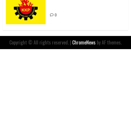
Değil, Sömürgeci Zihniyetin
İfadesidir
0
Copyright © All rights reserved.
|
ChromeNews
by AF themes.