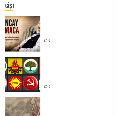
GÎŞT
Tuncay Atmaca Yoldaşın Anısı
Mücadelemizde Yaşıyor
0
Foruma Çep a Kurdistanî: Em bang
li hemû hêzên Kurdistanî dikin ku
bi yekhelwestî rûbirûyî geşedanan
bibin
0
Zilan Katliamı’nı Unutmadık,
Unutturmayacağız!