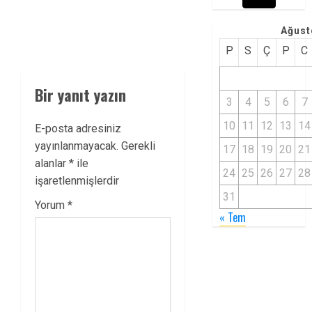
Ağust
P
S
Ç
P
C
Bir yanıt yazın
3
4
5
6
7
10
11
12
13
14
E-posta adresiniz
yayınlanmayacak.
Gerekli
17
18
19
20
21
alanlar
*
ile
24
25
26
27
28
işaretlenmişlerdir
31
Yorum
*
« Tem