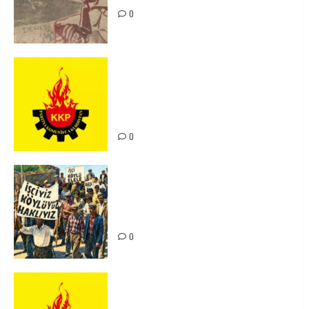
0
KKP Parti Meclisi Sonuç Bildirisi:
Ortadoğu Yeniden Şekillenirken
Kürdistan’ın Geleceği ve
Mücadele Hattımız
0
15-16 Haziran İşçi Direnişi’nin 56.
Yılında: Yeni Direnişler
Kaçınılmazdır!
0
Rahmi Koç’un Sözleri Bir Gaf