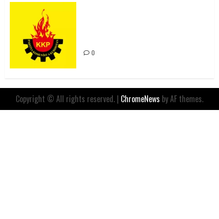
Rahmi Koç’un Sözleri Bir Gaf
Değil, Sömürgeci Zihniyetin
İfadesidir
0
Copyright © All rights reserved.
|
ChromeNews
by AF themes.