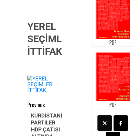
YEREL
SEÇİMLER
PDF
İTTİFAK
Post
Previous
PDF
navigation
Previous
KÜRDİSTANİ
PARTİLER
post:
HDP ÇATISI