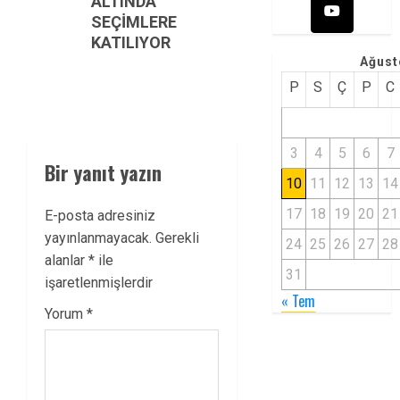
ALTINDA
SEÇİMLERE
KATILIYOR
Ağust
P
S
Ç
P
C
3
4
5
6
7
Bir yanıt yazın
10
11
12
13
14
17
18
19
20
21
E-posta adresiniz
yayınlanmayacak.
Gerekli
24
25
26
27
28
alanlar
*
ile
31
işaretlenmişlerdir
« Tem
Yorum
*