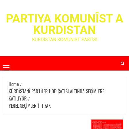
Skip
to
PARTIYA KOMUNÎST A
content
KURDISTAN
KÜRDİSTAN KOMÜNİST PARTİSİ
Primary
Menu
Home
KÜRDİSTANİ PARTİLER HDP ÇATISI ALTINDA SEÇİMLERE
KATILIYOR
YEREL SEÇİMLER İTTİFAK