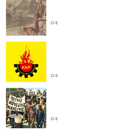
Zilan Katliamı’nı Unutmadık,
Unutturmayacağız!
0
KKP Parti Meclisi Sonuç Bildirisi:
Ortadoğu Yeniden Şekillenirken
Kürdistan’ın Geleceği ve
Mücadele Hattımız
0
15-16 Haziran İşçi Direnişi’nin 56.
Yılında: Yeni Direnişler
Kaçınılmazdır!
0