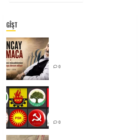
GÎŞT
Tuncay Atmaca Yoldaşın Anısı
Mücadelemizde Yaşıyor
0
Foruma Çep a Kurdistanî: Em bang
li hemû hêzên Kurdistanî dikin ku
bi yekhelwestî rûbirûyî geşedanan
bibin
0