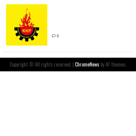
Rahmi Koç’un Sözleri Bir Gaf
Değil, Sömürgeci Zihniyetin
İfadesidir
0
Copyright © All rights reserved.
|
ChromeNews
by AF themes.