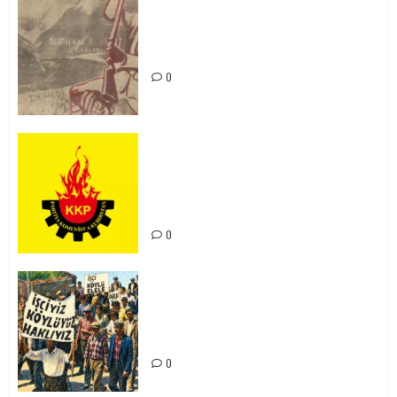
Zilan Katliamı’nı Unutmadık,
Unutturmayacağız!
0
KKP Parti Meclisi Sonuç Bildirisi:
Ortadoğu Yeniden Şekillenirken
Kürdistan’ın Geleceği ve
Mücadele Hattımız
0
15-16 Haziran İşçi Direnişi’nin 56.
Yılında: Yeni Direnişler
Kaçınılmazdır!
0