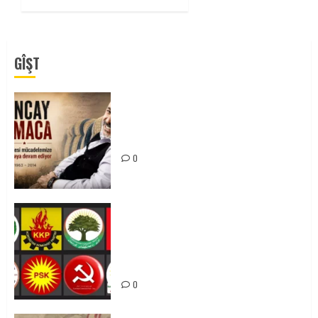
GÎŞT
Tuncay Atmaca Yoldaşın Anısı
Mücadelemizde Yaşıyor
0
Foruma Çep a Kurdistanî: Em bang
li hemû hêzên Kurdistanî dikin ku
bi yekhelwestî rûbirûyî geşedanan
bibin
0