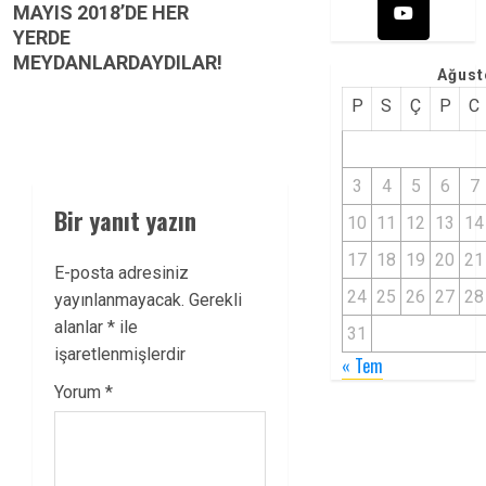
MAYIS 2018’DE HER
YERDE
MEYDANLARDAYDILAR!
Ağust
P
S
Ç
P
C
3
4
5
6
7
Bir yanıt yazın
10
11
12
13
14
17
18
19
20
21
E-posta adresiniz
24
25
26
27
28
yayınlanmayacak.
Gerekli
alanlar
*
ile
31
işaretlenmişlerdir
« Tem
Yorum
*