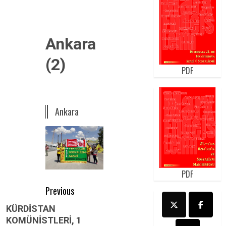
Ankara
(2)
PDF
Ankara
PDF
Post
Previous
navigation
Previous
KÜRDİSTAN
KOMÜNİSTLERİ, 1
post: