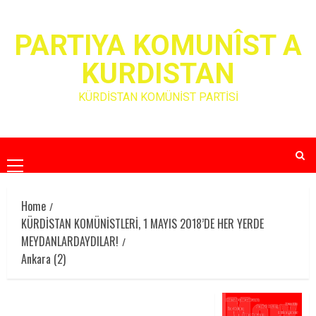
Skip
to
PARTIYA KOMUNÎST A
content
KURDISTAN
KÜRDİSTAN KOMÜNİST PARTİSİ
Primary
Menu
Home
KÜRDİSTAN KOMÜNİSTLERİ, 1 MAYIS 2018’DE HER YERDE
MEYDANLARDAYDILAR!
Ankara (2)