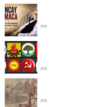
Tuncay Atmaca Yoldaşın Anısı
Mücadelemizde Yaşıyor
0
Foruma Çep a Kurdistanî: Em bang
li hemû hêzên Kurdistanî dikin ku
bi yekhelwestî rûbirûyî geşedanan
bibin
0
Zilan Katliamı’nı Unutmadık,
Unutturmayacağız!
0