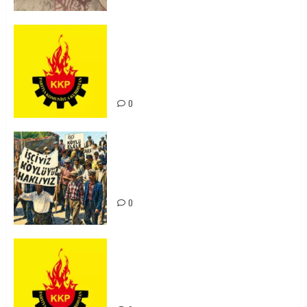
KKP Parti Meclisi Sonuç Bildirisi:
Ortadoğu Yeniden Şekillenirken
Kürdistan’ın Geleceği ve
Mücadele Hattımız
0
15-16 Haziran İşçi Direnişi’nin 56.
Yılında: Yeni Direnişler
Kaçınılmazdır!
0
Rahmi Koç’un Sözleri Bir Gaf
Değil, Sömürgeci Zihniyetin
İfadesidir