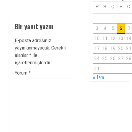
P
S
Ç
P
C
Bir yanıt yazın
3
4
5
6
7
10
11
12
13
14
E-posta adresiniz
yayınlanmayacak.
Gerekli
17
18
19
20
21
alanlar
*
ile
24
25
26
27
28
işaretlenmişlerdir
31
Yorum
*
« Tem