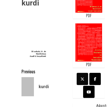
kurdi
PDF
PDF
Post
Previous
navigation
Previous
post:
kurdi
Ağust