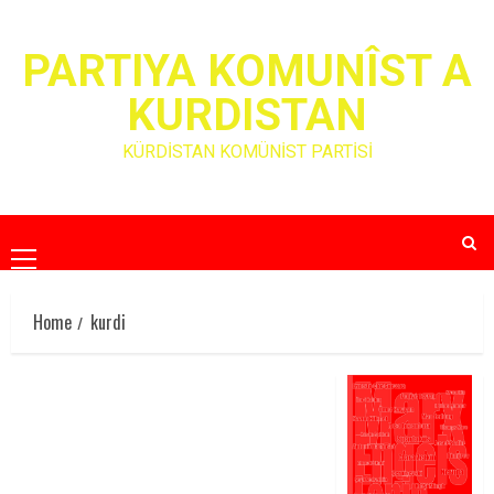
Skip
to
PARTIYA KOMUNÎST A
content
KURDISTAN
KÜRDİSTAN KOMÜNİST PARTİSİ
Primary
Menu
Home
kurdi