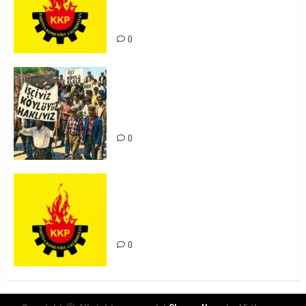
Kürdistan’ın Geleceği ve
Mücadele Hattımız
0
15-16 Haziran İşçi Direnişi’nin 56.
Yılında: Yeni Direnişler
Kaçınılmazdır!
0
Rahmi Koç’un Sözleri Bir Gaf
Değil, Sömürgeci Zihniyetin
İfadesidir
0