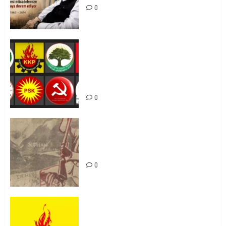
0
Foruma Çep a Kurdistanî: Em bang
li hemû hêzên Kurdistanî dikin ku
bi yekhelwestî rûbirûyî geşedanan
bibin
0
Zilan Katliamı’nı Unutmadık,
Unutturmayacağız!
0
KKP Parti Meclisi Sonuç Bildirisi:
Ortadoğu Yeniden Şekillenirken