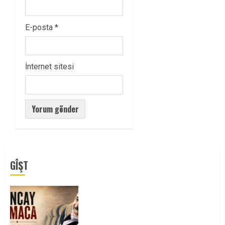
E-posta
*
İnternet sitesi
GÎŞT
Tuncay Atmaca Yoldaşın Anısı
Mücadelemizde Yaşıyor