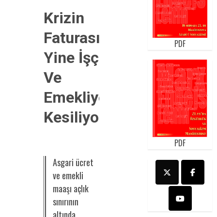
Krizin
Faturası
PDF
Yine İşçi
Ve
Emekliye
Kesiliyor!
PDF
Asgari ücret
ve emekli
maaşı açlık
sınırının
altında