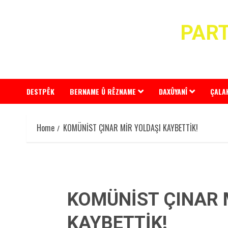
Skip
to
PART
content
DESTPÊK
BERNAME Û RÊZNAME
DAXÛYANÎ
ÇALA
Home
KOMÜNİST ÇINAR MİR YOLDAŞI KAYBETTİK!
KOMÜNİST ÇINAR 
KAYBETTİK!