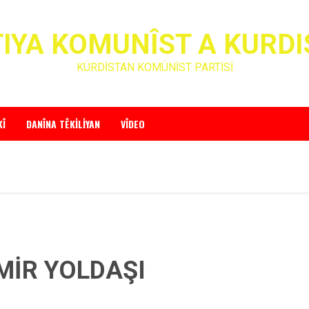
IYA KOMUNÎST A KURD
KÜRDİSTAN KOMÜNİST PARTİSİ
KÎ
DANÎNA TÊKILIYAN
VÎDEO
MİR YOLDAŞI