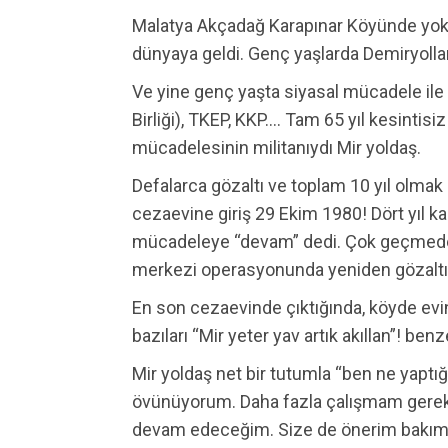
Malatya Akçadağ Karapınar Köyünde yoksu
dünyaya geldi. Genç yaşlarda Demiryolların
Ve yine genç yaşta siyasal mücadele ile
Birliği), TKEP, KKP…. Tam 65 yıl kesintis
mücadelesinin militanıydı Mir yoldaş.
Defalarca gözaltı ve toplam 10 yıl olmak 
cezaevine giriş 29 Ekim 1980! Dört yıl kad
mücadeleye “devam” dedi. Çok geçmede
merkezi operasyonunda yeniden gözaltı,
En son cezaevinde çıktığında, köyde evi
bazıları “Mir yeter yav artık akıllan”! ben
Mir yoldaş net bir tutumla “ben ne yaptığ
övünüyorum. Daha fazla çalışmam gerek
devam edeceğim. Size de önerim bakım 