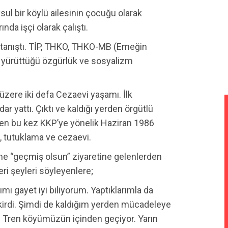
l bir köylü ailesinin çocuğu olarak
da işçi olarak çalıştı.
 tanıştı. TİP, THKO, THKO-MB (Emeğin
iz yürüttüğü özgürlük ve sosyalizm
üzere iki defa Cezaevi yaşamı. İlk
ar yattı. Çıktı ve kaldığı yerden örgütlü
n bu kez KKP’ye yönelik Haziran 1986
 tutuklama ve cezaevi.
ne “geçmiş olsun” ziyaretine gelenlerden
zeri şeyleri söyleyenlere;
ımı gayet iyi biliyorum. Yaptıklarımla da
irdi. Şimdi de kaldığım yerden mücadeleye
Tren köyümüzün içinden geçiyor. Yarın