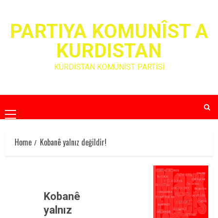
Skip
to
PARTIYA KOMUNÎST A
content
KURDISTAN
KÜRDİSTAN KOMÜNİST PARTİSİ
Primary
Menu
Home
Kobanê yalnız değildir!
Kobanê
yalnız