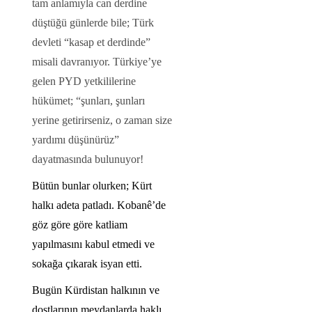
tam anlamıyla can derdine
düştüğü günlerde bile; Türk
devleti “kasap et derdinde”
misali davranıyor. Türkiye’ye
gelen PYD yetkililerine
hükümet; “şunları, şunları
yerine getirirseniz, o zaman size
yardımı düşünürüz”
dayatmasında bulunuyor!
Bütün bunlar olurken; Kürt
halkı adeta patladı. Kobanê’de
göz göre göre katliam
yapılmasını kabul etmedi ve
sokağa çıkarak isyan etti.
Bugün Kürdistan halkının ve
dostlarının meydanlarda haklı