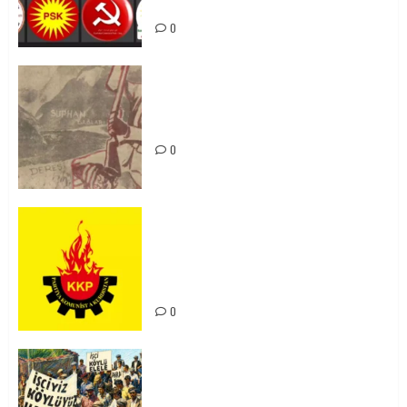
bibin
0
Zilan Katliamı’nı Unutmadık,
Unutturmayacağız!
0
KKP Parti Meclisi Sonuç Bildirisi:
Ortadoğu Yeniden Şekillenirken
Kürdistan’ın Geleceği ve
Mücadele Hattımız
0
15-16 Haziran İşçi Direnişi’nin 56.
Yılında: Yeni Direnişler