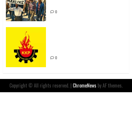
Kaçınılmazdır!
0
Rahmi Koç’un Sözleri Bir Gaf
Değil, Sömürgeci Zihniyetin
İfadesidir
0
Copyright © All rights reserved.
|
ChromeNews
by AF themes.