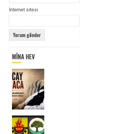
İnternet sitesi
MÎNA HEV
Tuncay
Atmaca
Yoldaşın
Anısı
Mücadelemizde
Yaşıyor
0
Foruma
Çep a
Kurdistanî: