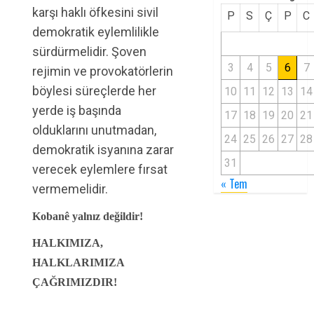
karşı haklı öfkesini sivil
P
S
Ç
P
C
demokratik eylemlilikle
sürdürmelidir. Şoven
3
4
5
6
7
rejimin ve provokatörlerin
böylesi süreçlerde her
10
11
12
13
14
yerde iş başında
17
18
19
20
21
olduklarını unutmadan,
24
25
26
27
28
demokratik isyanına zarar
31
verecek eylemlere fırsat
« Tem
vermemelidir.
Kobanê yalnız değildir!
HALKIMIZA,
HALKLARIMIZA
ÇAĞRIMIZDIR!