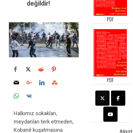
değildir!
PDF
PDF
Halkımız sokakları,
meydanları terk etmeden,
Kobanê kuşatmasına
Ağust