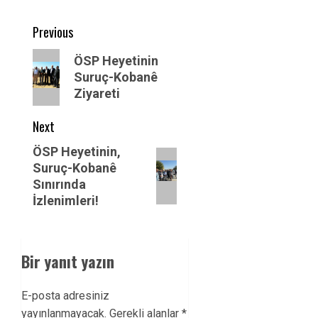
Post
Previous
navigation
Previous
ÖSP Heyetinin
post:
Suruç-Kobanê
Ziyareti
Next
Next
ÖSP Heyetinin,
Suruç-Kobanê
post:
Sınırında
İzlenimleri!
Bir yanıt yazın
E-posta adresiniz
yayınlanmayacak.
Gerekli alanlar
*