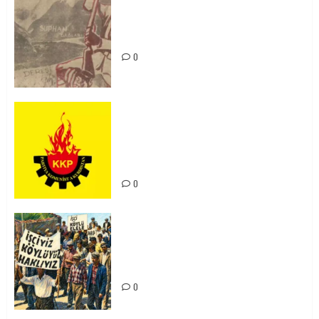
Zilan Katliamı’nı Unutmadık,
Unutturmayacağız!
0
KKP Parti Meclisi Sonuç Bildirisi:
Ortadoğu Yeniden Şekillenirken
Kürdistan’ın Geleceği ve
Mücadele Hattımız
0
15-16 Haziran İşçi Direnişi’nin 56.
Yılında: Yeni Direnişler
Kaçınılmazdır!
0