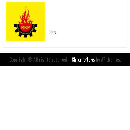
Rahmi Koç’un Sözleri Bir Gaf
Değil, Sömürgeci Zihniyetin
İfadesidir
0
Copyright © All rights reserved.
|
ChromeNews
by AF themes.