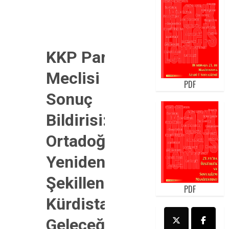
KKP Parti
Meclisi
PDF
Sonuç
Bildirisi:
Ortadoğu
Yeniden
Şekillenirken
PDF
Kürdistan’ın
Geleceği ve