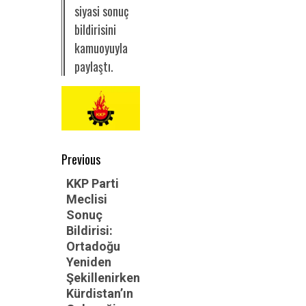
siyasi sonuç
bildirisini
kamuoyuyla
paylaştı.
Post
Previous
navigation
Previous
KKP Parti
Meclisi
post:
Sonuç
Bildirisi:
Ortadoğu
Yeniden
Şekillenirken
Kürdistan’ın