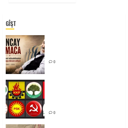
GÎŞT
Tuncay Atmaca Yoldaşın Anısı
Mücadelemizde Yaşıyor
0
Foruma Çep a Kurdistanî: Em bang
li hemû hêzên Kurdistanî dikin ku
bi yekhelwestî rûbirûyî geşedanan
bibin
0