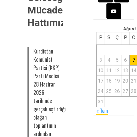
Mücadele
Hattımız
Ağust
P
S
Ç
P
C
Kürdistan
Komünist
3
4
5
6
7
Partisi (KKP)
10
11
12
13
14
Parti Meclisi,
17
18
19
20
21
28 Haziran
2026
24
25
26
27
28
tarihinde
31
gerçekleştirdiği
« Tem
olağan
toplantının
ardından