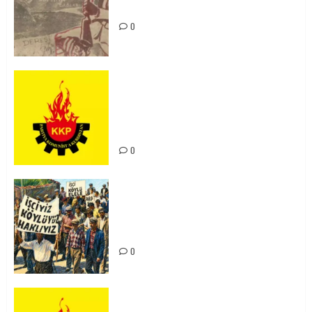
Unutturmayacağız!
0
KKP Parti Meclisi Sonuç Bildirisi:
Ortadoğu Yeniden Şekillenirken
Kürdistan’ın Geleceği ve
Mücadele Hattımız
0
15-16 Haziran İşçi Direnişi’nin 56.
Yılında: Yeni Direnişler
Kaçınılmazdır!
0
Rahmi Koç’un Sözleri Bir Gaf