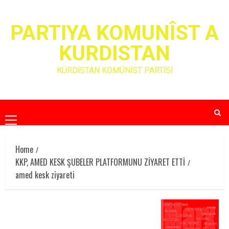
Skip
to
PARTIYA KOMUNÎST A
content
KURDISTAN
KÜRDİSTAN KOMÜNİST PARTİSİ
Primary
Menu
Home
KKP, AMED KESK ŞUBELER PLATFORMUNU ZİYARET ETTİ
amed kesk ziyareti