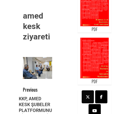
amed
kesk
PDF
ziyareti
PDF
Post
Previous
navigation
Previous
KKP, AMED
KESK ŞUBELER
post:
PLATFORMUNU