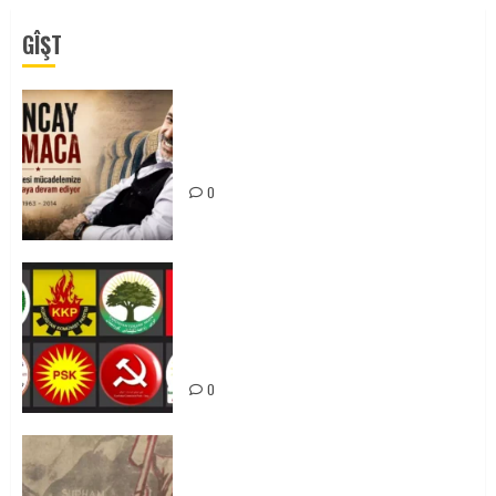
GÎŞT
Tuncay Atmaca Yoldaşın Anısı
Mücadelemizde Yaşıyor
0
Foruma Çep a Kurdistanî: Em bang
li hemû hêzên Kurdistanî dikin ku
bi yekhelwestî rûbirûyî geşedanan
bibin
0
Zilan Katliamı’nı Unutmadık,