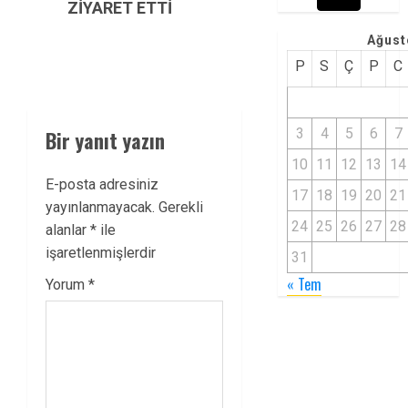
ZİYARET ETTİ
Ağust
P
S
Ç
P
C
3
4
5
6
7
Bir yanıt yazın
10
11
12
13
14
E-posta adresiniz
17
18
19
20
21
yayınlanmayacak.
Gerekli
24
25
26
27
28
alanlar
*
ile
işaretlenmişlerdir
31
« Tem
Yorum
*