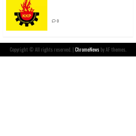
Değil, Sömürgeci Zihniyetin
İfadesidir
0
Copyright © All rights reserved.
|
ChromeNews
by AF themes.