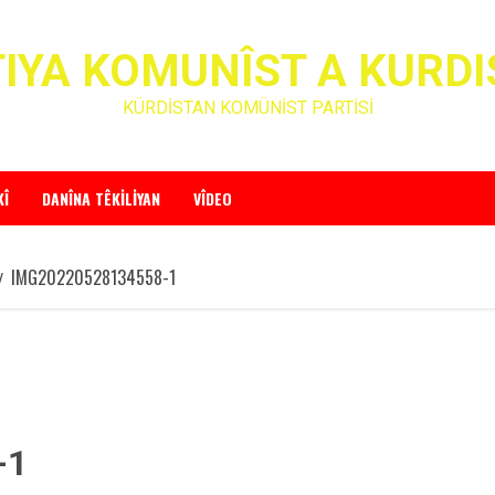
IYA KOMUNÎST A KURD
KÜRDİSTAN KOMÜNİST PARTİSİ
KÎ
DANÎNA TÊKILIYAN
VÎDEO
IMG20220528134558-1
-1