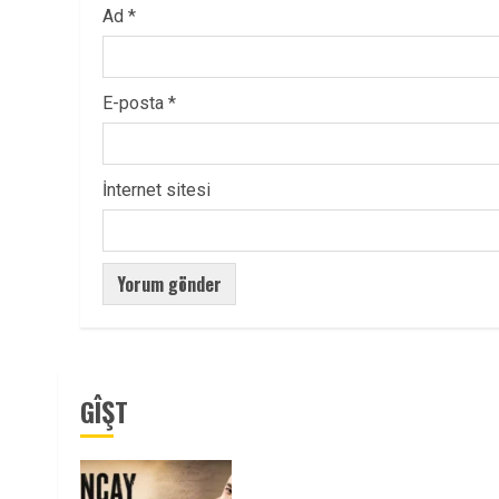
Ad
*
E-posta
*
İnternet sitesi
GÎŞT