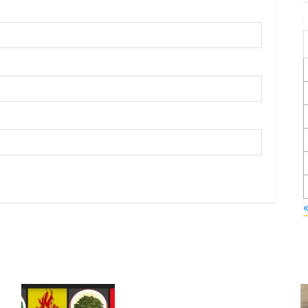
Foruma Çep a Kurdistanî: Em