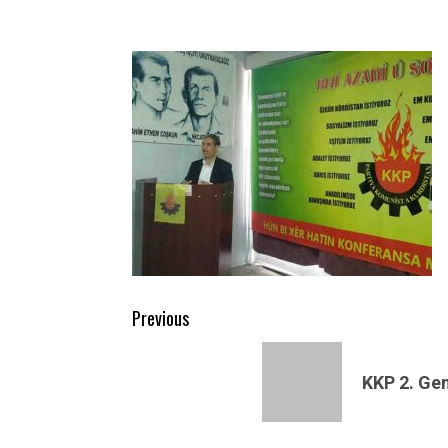
Post
Previous
navigation
Previous
post:
KKP 2. Gen