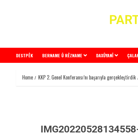
Skip
to
PART
content
DESTPÊK
BERNAME Û RÊZNAME
DAXÛYANÎ
ÇALA
Home
KKP 2. Genel Konferansı’nı başarıyla gerçekleştirdik
IMG20220528134558