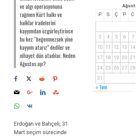
ve algı operasyonuna
Ağust
rağmen Kürt halkı ve
P
S
Ç
P
C
halklar iradelerini
kayyımdan özgürleştirince
3
4
5
6
7
bu kez “beğenmezsek yine
kayyım atarız” dediler ve
10
11
12
13
14
nihayet dün atadılar. Neden
17
18
19
20
21
Ağustos ayı?
24
25
26
27
28
31
« Tem
Erdoğan ve Bahçeli; 31
Mart seçim sürecinde