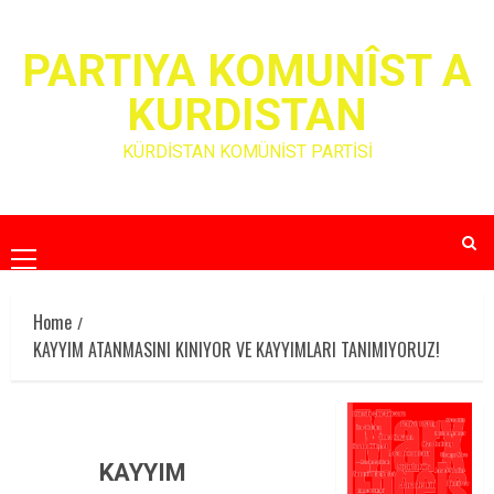
Skip
to
PARTIYA KOMUNÎST A
content
KURDISTAN
KÜRDİSTAN KOMÜNİST PARTİSİ
Primary
Menu
Home
KAYYIM ATANMASINI KINIYOR VE KAYYIMLARI TANIMIYORUZ!
KAYYIM