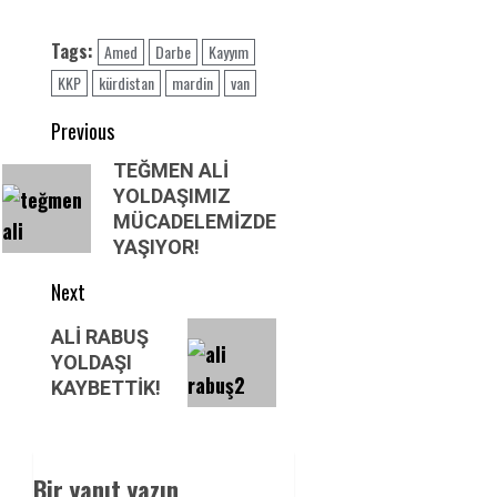
Tags:
Amed
Darbe
Kayyım
KKP
kürdistan
mardin
van
Post
Previous
navigation
Previous
TEĞMEN ALİ
YOLDAŞIMIZ
post:
MÜCADELEMİZDE
YAŞIYOR!
Next
Next
ALİ RABUŞ
post:
YOLDAŞI
KAYBETTİK!
Bir yanıt yazın