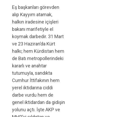
Eş başkanları görevden
alıp Kayyım atamak,
halkın iradesine içişleri
bakanı marifetiyle el
koymak darbedir. 31 Mart
ve 23 Haziran’da Kürt
halkı; hem Kürdistan hem
de Batı metropollerindeki
kararlı ve anahtar
tutumuyla, sandıkta
Cumhur İttifakının hem
yerel iktidarına ciddi
darbe vurdu hem de
genel iktidardan da gidişin
yolunu açtı. İşte AKP ve
MHP’yi çıldırtan ve