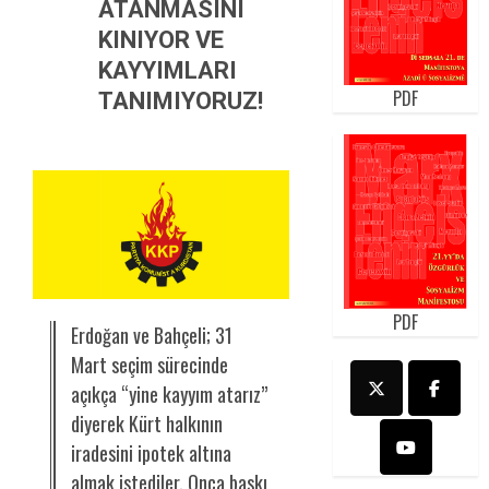
ATANMASINI
KINIYOR VE
KAYYIMLARI
PDF
TANIMIYORUZ!
PDF
Erdoğan ve Bahçeli; 31
Mart seçim sürecinde
açıkça “yine kayyım atarız”
diyerek Kürt halkının
iradesini ipotek altına
almak istediler. Onca baskı