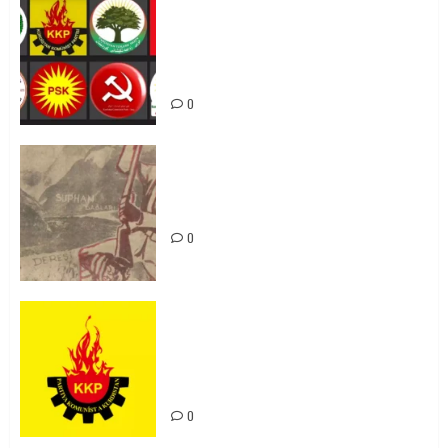
Foruma Çep a Kurdistanî: Em bang
li hemû hêzên Kurdistanî dikin ku
bi yekhelwestî rûbirûyî geşedanan
bibin
0
Zilan Katliamı’nı Unutmadık,
Unutturmayacağız!
0
KKP Parti Meclisi Sonuç Bildirisi:
Ortadoğu Yeniden Şekillenirken
Kürdistan’ın Geleceği ve
Mücadele Hattımız
0