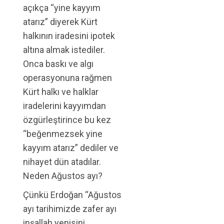
açıkça “yine kayyım
atarız” diyerek Kürt
halkının iradesini ipotek
altına almak istediler.
Onca baskı ve algı
operasyonuna rağmen
Kürt halkı ve halklar
iradelerini kayyımdan
özgürleştirince bu kez
“beğenmezsek yine
kayyım atarız” dediler ve
nihayet dün atadılar.
Neden Ağustos ayı?
Çünkü Erdoğan “Ağustos
ayı tarihimizde zafer ayı
inşallah yenisini