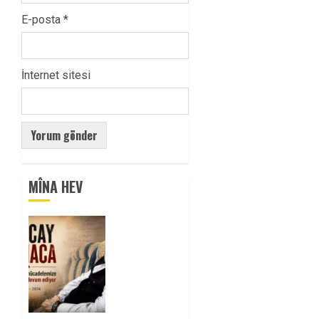
E-posta
*
İnternet sitesi
MÎNA HEV
Tuncay
Atmaca
Yoldaşın
Anısı
Mücadelemizde
Yaşıyor