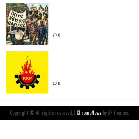
15-16 Haziran İşçi Direnişi’nin 56.
Yılında: Yeni Direnişler
Kaçınılmazdır!
0
Rahmi Koç’un Sözleri Bir Gaf
Değil, Sömürgeci Zihniyetin
İfadesidir
0
Copyright © All rights reserved.
|
ChromeNews
by AF themes.