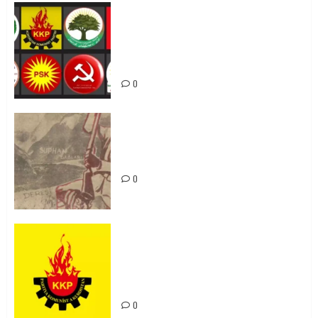
Foruma Çep a Kurdistanî: Em bang
li hemû hêzên Kurdistanî dikin ku
bi yekhelwestî rûbirûyî geşedanan
bibin
0
Zilan Katliamı’nı Unutmadık,
Unutturmayacağız!
0
KKP Parti Meclisi Sonuç Bildirisi:
Ortadoğu Yeniden Şekillenirken
Kürdistan’ın Geleceği ve
Mücadele Hattımız
0