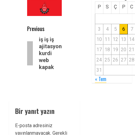
P
S
Ç
P
C
Post
Previous
3
4
5
6
7
navigation
Previous
iş iş iş
10
11
12
13
14
ajitasyon
post:
17
18
19
20
21
kurdi
web
24
25
26
27
28
kapak
31
« Tem
Bir yanıt yazın
E-posta adresiniz
yayınlanmayacak.
Gerekli