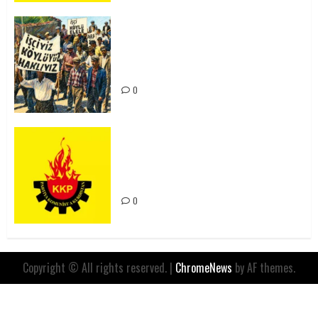
15-16 Haziran İşçi Direnişi’nin 56.
Yılında: Yeni Direnişler
Kaçınılmazdır!
0
Rahmi Koç’un Sözleri Bir Gaf
Değil, Sömürgeci Zihniyetin
İfadesidir
0
Copyright © All rights reserved.
|
ChromeNews
by AF themes.