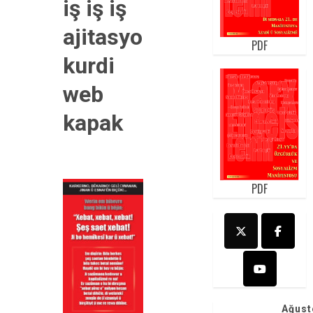
iş iş iş
ajitasyon
PDF
kurdi
web
kapak
PDF
Ağust