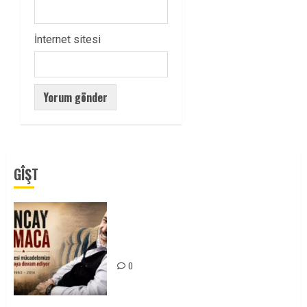
İnternet sitesi
GÎŞT
Tuncay Atmaca Yoldaşın Anısı
Mücadelemizde Yaşıyor
0