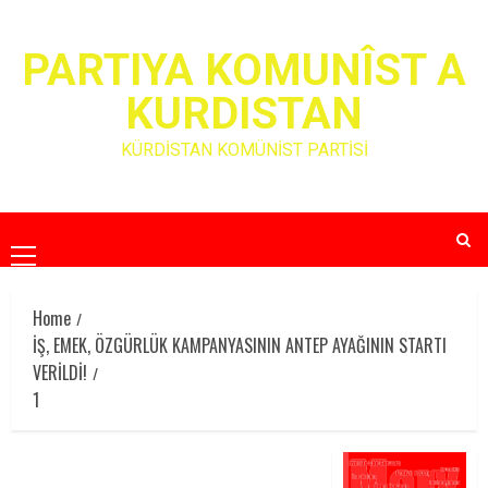
Skip
to
PARTIYA KOMUNÎST A
content
KURDISTAN
KÜRDİSTAN KOMÜNİST PARTİSİ
Primary
Menu
Home
İŞ, EMEK, ÖZGÜRLÜK KAMPANYASININ ANTEP AYAĞININ STARTI
VERİLDİ!
1