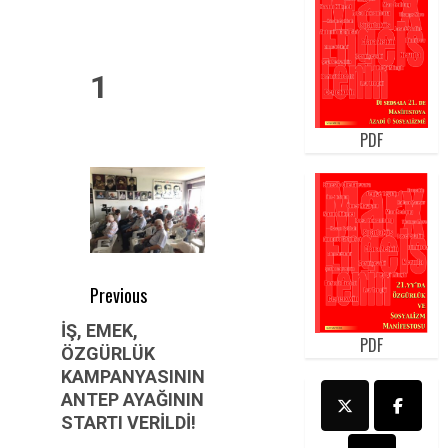
1
PDF
Post
Previous
navigation
Previous
İŞ, EMEK,
PDF
ÖZGÜRLÜK
post:
KAMPANYASININ
ANTEP AYAĞININ
STARTI VERİLDİ!