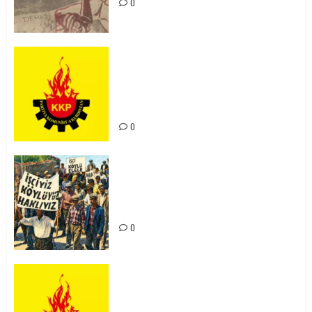
0
KKP Parti Meclisi Sonuç Bildirisi:
Ortadoğu Yeniden Şekillenirken
Kürdistan’ın Geleceği ve
Mücadele Hattımız
0
15-16 Haziran İşçi Direnişi’nin 56.
Yılında: Yeni Direnişler
Kaçınılmazdır!
0
Rahmi Koç’un Sözleri Bir Gaf
Değil, Sömürgeci Zihniyetin