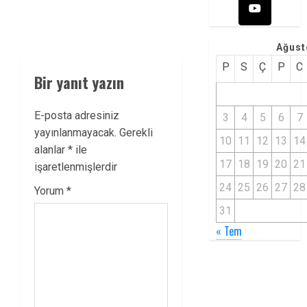
Ağust
P
S
Ç
P
C
Bir yanıt yazın
E-posta adresiniz
3
4
5
6
7
yayınlanmayacak.
Gerekli
10
11
12
13
14
alanlar
*
ile
17
18
19
20
21
işaretlenmişlerdir
24
25
26
27
28
Yorum
*
31
« Tem