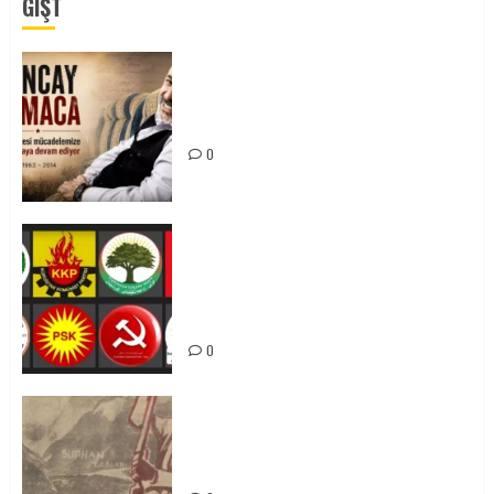
GÎŞT
Tuncay Atmaca Yoldaşın Anısı
Mücadelemizde Yaşıyor
0
Foruma Çep a Kurdistanî: Em bang
li hemû hêzên Kurdistanî dikin ku
bi yekhelwestî rûbirûyî geşedanan
bibin
0
Zilan Katliamı’nı Unutmadık,
Unutturmayacağız!