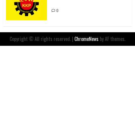
İfadesidir
0
Copyright © All rights reserved.
|
ChromeNews
by AF themes.