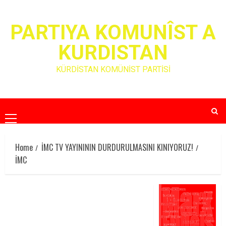
Skip
to
PARTIYA KOMUNÎST A
content
KURDISTAN
KÜRDİSTAN KOMÜNİST PARTİSİ
Primary
Menu
Home
İMC TV YAYINININ DURDURULMASINI KINIYORUZ!
İMC