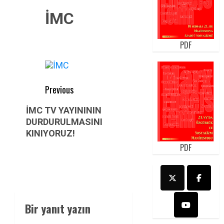
İMC
PDF
Post
Previous
navigation
Previous
İMC TV YAYINININ
post:
DURDURULMASINI
KINIYORUZ!
PDF
Bir yanıt yazın