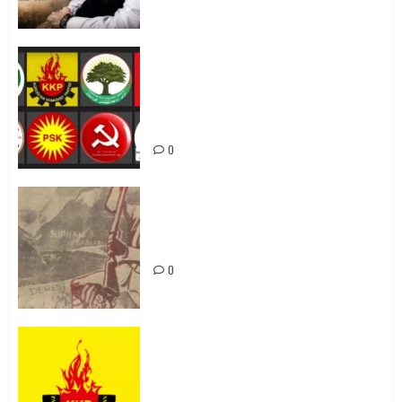
Foruma Çep a Kurdistanî: Em bang
li hemû hêzên Kurdistanî dikin ku
bi yekhelwestî rûbirûyî geşedanan
bibin
0
Zilan Katliamı’nı Unutmadık,
Unutturmayacağız!
0
KKP Parti Meclisi Sonuç Bildirisi:
Ortadoğu Yeniden Şekillenirken
Kürdistan’ın Geleceği ve