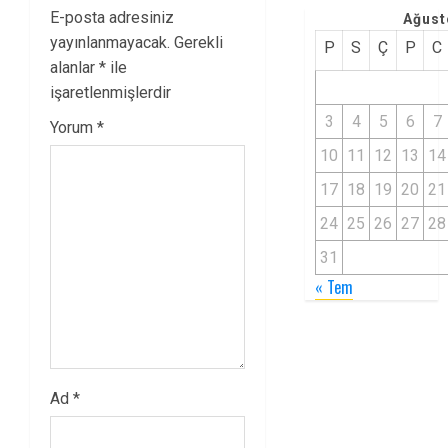
E-posta adresiniz
Ağust
yayınlanmayacak.
Gerekli
P
S
Ç
P
C
alanlar
*
ile
işaretlenmişlerdir
3
4
5
6
7
Yorum
*
10
11
12
13
14
17
18
19
20
21
24
25
26
27
28
31
« Tem
Ad
*