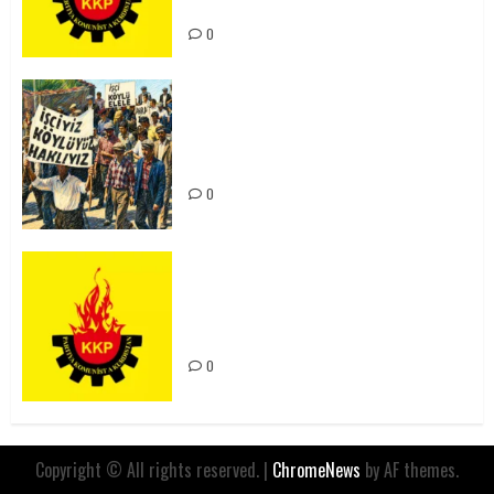
Mücadele Hattımız
0
15-16 Haziran İşçi Direnişi’nin 56.
Yılında: Yeni Direnişler
Kaçınılmazdır!
0
Rahmi Koç’un Sözleri Bir Gaf
Değil, Sömürgeci Zihniyetin
İfadesidir
0
Copyright © All rights reserved.
|
ChromeNews
by AF themes.