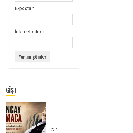
E-posta
*
İnternet sitesi
GÎŞT
Tuncay Atmaca Yoldaşın Anısı
Mücadelemizde Yaşıyor
0