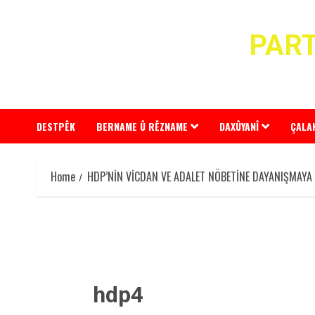
Skip
to
PART
content
DESTPÊK
BERNAME Û RÊZNAME
DAXÛYANÎ
ÇALA
Home
HDP’NİN VİCDAN VE ADALET NÖBETİNE DAYANIŞMAYA
hdp4