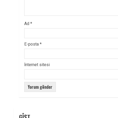
Ad
*
E-posta
*
İnternet sitesi
GÎŞT