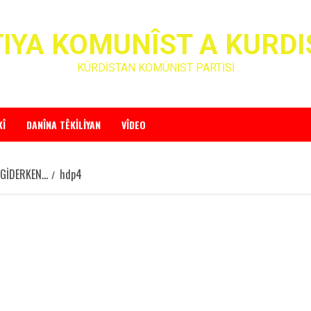
IYA KOMUNÎST A KURD
KÜRDİSTAN KOMÜNİST PARTİSİ
KÎ
DANÎNA TÊKILIYAN
VÎDEO
 GİDERKEN…
hdp4