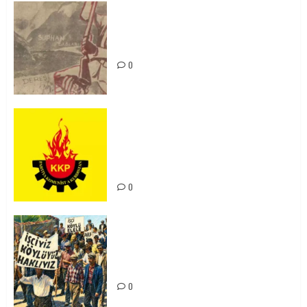
Zilan Katliamı’nı Unutmadık,
Unutturmayacağız!
0
KKP Parti Meclisi Sonuç Bildirisi:
Ortadoğu Yeniden Şekillenirken
Kürdistan’ın Geleceği ve
Mücadele Hattımız
0
15-16 Haziran İşçi Direnişi’nin 56.
Yılında: Yeni Direnişler
Kaçınılmazdır!
0