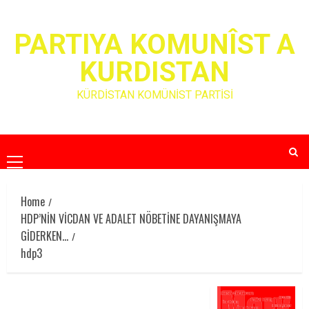
Skip
to
PARTIYA KOMUNÎST A
content
KURDISTAN
KÜRDİSTAN KOMÜNİST PARTİSİ
Primary
Menu
Home
HDP’NİN VİCDAN VE ADALET NÖBETİNE DAYANIŞMAYA
GİDERKEN…
hdp3