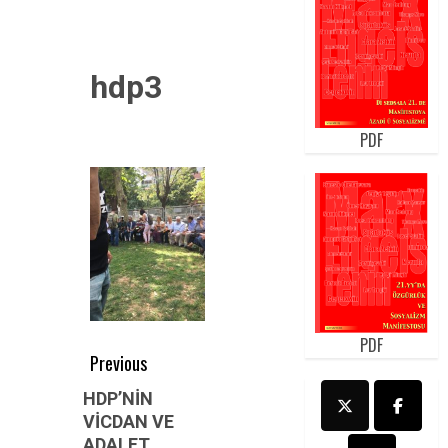
hdp3
PDF
PDF
Post
Previous
navigation
Previous
HDP’NİN
VİCDAN VE
post:
ADALET