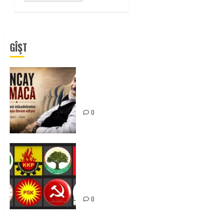
GÎŞT
Tuncay Atmaca Yoldaşın Anısı
Mücadelemizde Yaşıyor
0
Foruma Çep a Kurdistanî: Em bang
li hemû hêzên Kurdistanî dikin ku
bi yekhelwestî rûbirûyî geşedanan
bibin
0