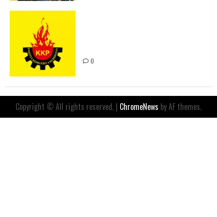
Rahmi Koç’un Sözleri Bir Gaf
Değil, Sömürgeci Zihniyetin
İfadesidir
0
Copyright © All rights reserved.
|
ChromeNews
by AF themes.