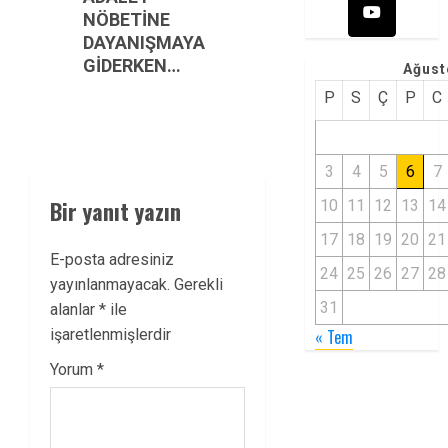
NÖBETİNE
DAYANIŞMAYA
GİDERKEN…
Ağust
P
S
Ç
P
C
3
4
5
6
7
Bir yanıt yazın
10
11
12
13
14
17
18
19
20
21
E-posta adresiniz
24
25
26
27
28
yayınlanmayacak.
Gerekli
31
alanlar
*
ile
işaretlenmişlerdir
« Tem
Yorum
*