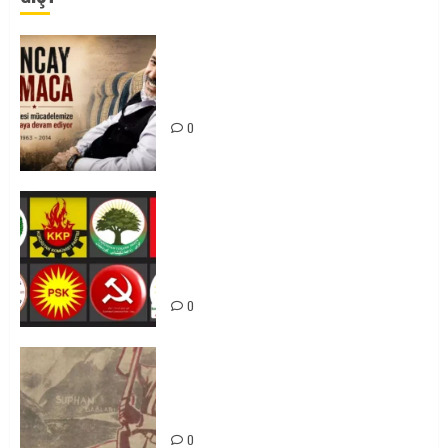
Tuncay Atmaca Yoldaşın Anısı
Mücadelemizde Yaşıyor
0
Foruma Çep a Kurdistanî: Em bang
li hemû hêzên Kurdistanî dikin ku
bi yekhelwestî rûbirûyî geşedanan
bibin
0
Zilan Katliamı’nı Unutmadık,
Unutturmayacağız!
0