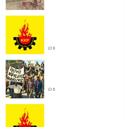
KKP Parti Meclisi Sonuç Bildirisi:
Ortadoğu Yeniden Şekillenirken
Kürdistan’ın Geleceği ve
Mücadele Hattımız
0
15-16 Haziran İşçi Direnişi’nin 56.
Yılında: Yeni Direnişler
Kaçınılmazdır!
0
Rahmi Koç’un Sözleri Bir Gaf
Değil, Sömürgeci Zihniyetin
İfadesidir