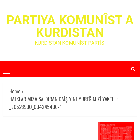
Skip
to
PARTIYA KOMUNÎST A
content
KURDISTAN
KÜRDİSTAN KOMÜNİST PARTİSİ
Primary
Menu
Home
HALKLARIMIZA SALDIRAN DAİŞ YİNE YÜREĞİMİZİ YAKTI!
_90528930_034245430-1