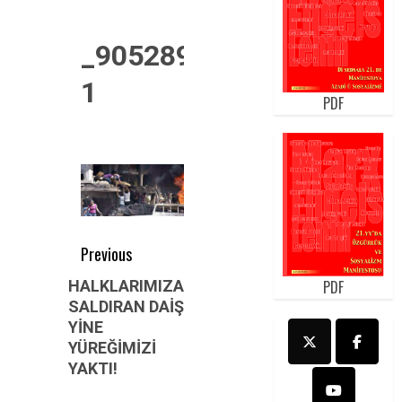
_90528930_034245430-
1
PDF
Post
Previous
navigation
Previous
HALKLARIMIZA
PDF
SALDIRAN DAİŞ
post:
YİNE
YÜREĞİMİZİ
YAKTI!