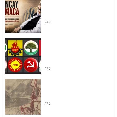
Tuncay Atmaca Yoldaşın Anısı
Mücadelemizde Yaşıyor
0
Foruma Çep a Kurdistanî: Em bang
li hemû hêzên Kurdistanî dikin ku
bi yekhelwestî rûbirûyî geşedanan
bibin
0
Zilan Katliamı’nı Unutmadık,
Unutturmayacağız!
0