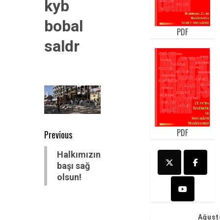
kyb
bobal
PDF
saldr
Post
PDF
Previous
navigation
Previous
Halkımızın
post:
başı sağ
olsun!
Ağust