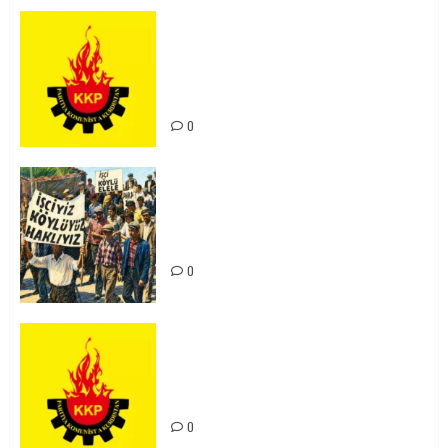
KKP Parti Meclisi Sonuç Bildirisi:
Ortadoğu Yeniden Şekillenirken
Kürdistan’ın Geleceği ve
Mücadele Hattımız
0
15-16 Haziran İşçi Direnişi’nin 56.
Yılında: Yeni Direnişler
Kaçınılmazdır!
0
Rahmi Koç’un Sözleri Bir Gaf
Değil, Sömürgeci Zihniyetin
İfadesidir
0