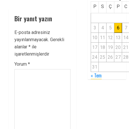
P
S
Ç
P
C
Bir yanıt yazın
3
4
5
6
7
E-posta adresiniz
10
11
12
13
14
yayınlanmayacak.
Gerekli
alanlar
*
ile
17
18
19
20
21
işaretlenmişlerdir
24
25
26
27
28
Yorum
*
31
« Tem