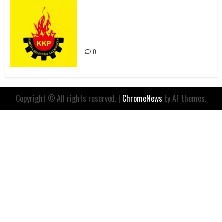
Rahmi Koç’un Sözleri Bir Gaf
Değil, Sömürgeci Zihniyetin
İfadesidir
0
Copyright © All rights reserved.
|
ChromeNews
by AF themes.