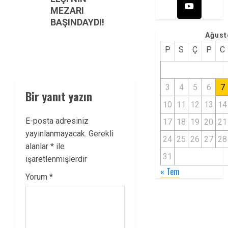
MEZARI
BAŞINDAYDI!
Ağust
P
S
Ç
P
C
3
4
5
6
7
Bir yanıt yazın
10
11
12
13
14
E-posta adresiniz
17
18
19
20
21
yayınlanmayacak.
Gerekli
24
25
26
27
28
alanlar
*
ile
31
işaretlenmişlerdir
« Tem
Yorum
*