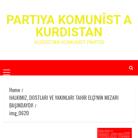
Skip
to
PARTIYA KOMUNÎST A
content
KURDISTAN
KÜRDİSTAN KOMÜNİST PARTİSİ
Primary
Menu
Home
HALKIMIZ, DOSTLARI VE YAKINLARI TAHİR ELÇİ’NİN MEZARI
BAŞINDAYDI!
img_0620