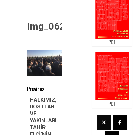
img_0620
PDF
Post
Previous
navigation
Previous
HALKIMIZ,
PDF
DOSTLARI
post:
VE
YAKINLARI
TAHİR
ELÇİ’NİN