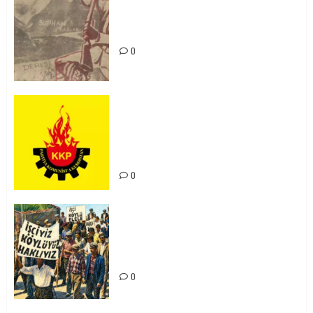
Zilan Katliamı’nı Unutmadık,
Unutturmayacağız!
0
KKP Parti Meclisi Sonuç Bildirisi:
Ortadoğu Yeniden Şekillenirken
Kürdistan’ın Geleceği ve
Mücadele Hattımız
0
15-16 Haziran İşçi Direnişi’nin 56.
Yılında: Yeni Direnişler
Kaçınılmazdır!
0