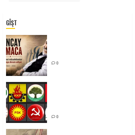
GÎŞT
Tuncay Atmaca Yoldaşın Anısı
Mücadelemizde Yaşıyor
0
Foruma Çep a Kurdistanî: Em bang
li hemû hêzên Kurdistanî dikin ku
bi yekhelwestî rûbirûyî geşedanan
bibin
0