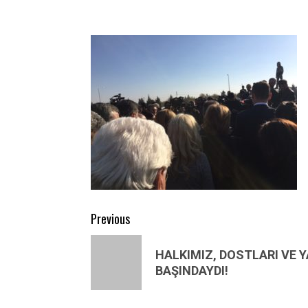
Post
Previous
navigation
Previous
HALKIMIZ, DOSTLARI VE Y
post:
BAŞINDAYDI!