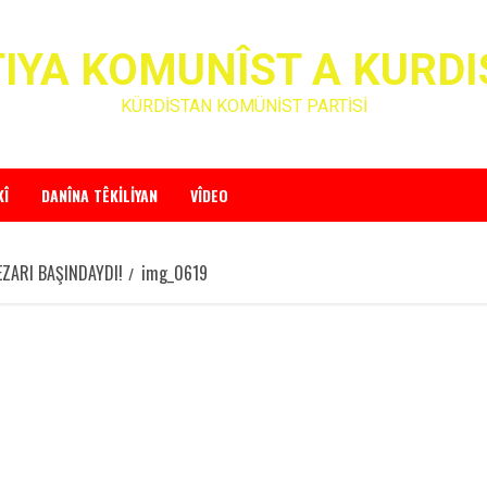
IYA KOMUNÎST A KURD
KÜRDİSTAN KOMÜNİST PARTİSİ
KÎ
DANÎNA TÊKILIYAN
VÎDEO
EZARI BAŞINDAYDI!
img_0619