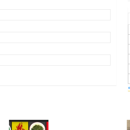
Foruma Çep a Kurdistanî: Em