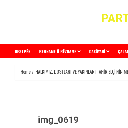
Skip
to
PART
content
DESTPÊK
BERNAME Û RÊZNAME
DAXÛYANÎ
ÇALA
Home
HALKIMIZ, DOSTLARI VE YAKINLARI TAHİR ELÇİ’NİN M
img_0619