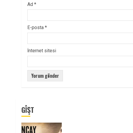
Ad
*
E-posta
*
İnternet sitesi
GÎŞT