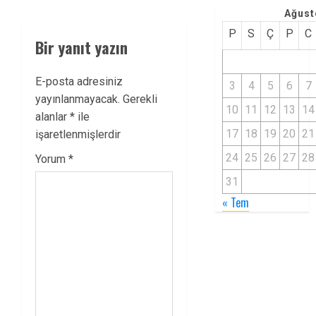
Ağust
P
S
Ç
P
C
Bir yanıt yazın
E-posta adresiniz
3
4
5
6
7
yayınlanmayacak.
Gerekli
10
11
12
13
14
alanlar
*
ile
17
18
19
20
21
işaretlenmişlerdir
24
25
26
27
28
Yorum
*
31
« Tem