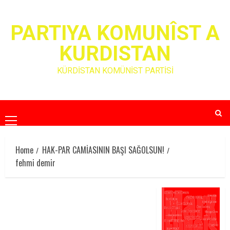
Skip
to
PARTIYA KOMUNÎST A
content
KURDISTAN
KÜRDİSTAN KOMÜNİST PARTİSİ
Primary
Menu
Home
HAK-PAR CAMİASININ BAŞI SAĞOLSUN!
fehmi demir