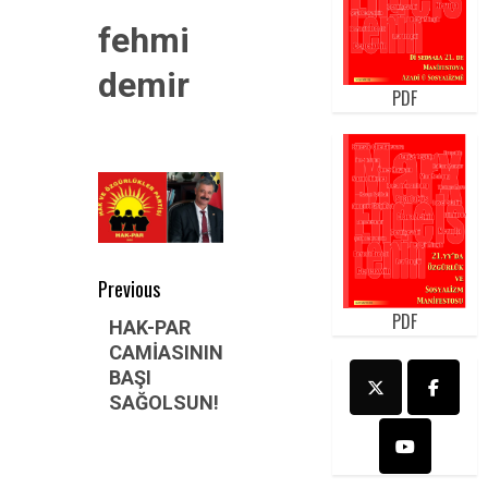
fehmi
demir
PDF
Post
Previous
navigation
PDF
Previous
HAK-PAR
CAMİASININ
post:
BAŞI
SAĞOLSUN!