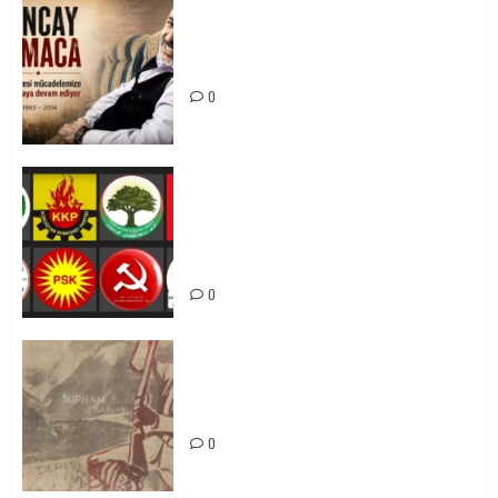
Tuncay Atmaca Yoldaşın Anısı
Mücadelemizde Yaşıyor
0
Foruma Çep a Kurdistanî: Em bang
li hemû hêzên Kurdistanî dikin ku
bi yekhelwestî rûbirûyî geşedanan
bibin
0
Zilan Katliamı’nı Unutmadık,
Unutturmayacağız!
0