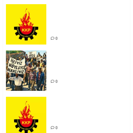
KKP Parti Meclisi Sonuç Bildirisi:
Ortadoğu Yeniden Şekillenirken
Kürdistan’ın Geleceği ve
Mücadele Hattımız
0
15-16 Haziran İşçi Direnişi’nin 56.
Yılında: Yeni Direnişler
Kaçınılmazdır!
0
Rahmi Koç’un Sözleri Bir Gaf
Değil, Sömürgeci Zihniyetin
İfadesidir
0