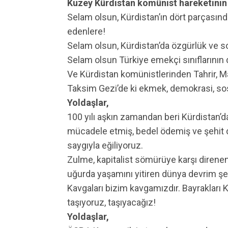
Kuzey Kürdistan komünist hareketinin
Selam olsun, Kürdistan’ın dört parçası
edenlere!
Selam olsun, Kürdistan’da özgürlük ve s
Selam olsun Türkiye emekçi sınıflarını
Ve Kürdistan komünistlerinden Tahrir, Mad
Taksim Gezi’de ki ekmek, demokrasi, so
Yoldaşlar,
100 yılı aşkın zamandan beri Kürdistan’
mücadele etmiş, bedel ödemiş ve şehit d
saygıyla eğiliyoruz.
Zulme, kapitalist sömürüye karşı direnen 
uğurda yaşamını yitiren dünya devrim şehi
Kavgaları bizim kavgamızdır. Bayrakları Kü
taşıyoruz, taşıyacağız!
Yoldaşlar,