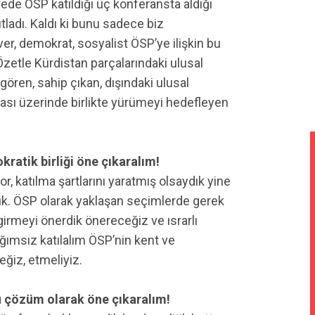
rede ÖSP katıldığı üç konferansta aldığı
tladı. Kaldı ki bunu sadece biz
er, demokrat, sosyalist ÖSP’ye ilişkin bu
Özetle Kürdistan parçalarındaki ulusal
ören, sahip çıkan, dışındaki ulusal
dası üzerinde birlikte yürümeyi hedefleyen
ratik birliği öne çıkaralım!
r, katılma şartlarını yaratmış olsaydık yine
dık. ÖSP olarak yaklaşan seçimlerde gerek
irmeyi önerdik önereceğiz ve ısrarlı
bağımsız katılalım ÖSP’nin kent ve
eğiz, etmeliyiz.
çözüm olarak öne çıkaralım!