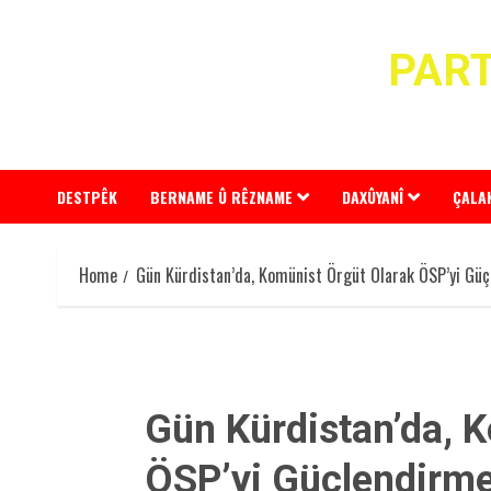
Skip
to
PART
content
DESTPÊK
BERNAME Û RÊZNAME
DAXÛYANÎ
ÇALA
Home
Gün Kürdistan’da, Komünist Örgüt Olarak ÖSP’yi Gü
Gün Kürdistan’da, 
ÖSP’yi Güçlendirm