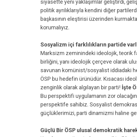
siyasette yeni yaklaşımlar geliştirdi, gel
politik ayrılıklarıyla kendini diğer partil
başkasının eleştirisi üzerinden kurmakt
korumalıyız.
Sosyalizm içi farklılıkların partide va
Marksizm zeminindeki ideolojik, teorik fa
birliğini, yanı ideolojik çerçeve olarak ul
savunan komünist/sosyalist iddiadaki her
ÖSP bu hedefin ürünüdür. Kısacası ideolo
zenginlik olarak algılayan bir parti!
İşte Ö
Bu perspektifi uygulamanın zor olacağını
perspektife sahibiz. Sosyalist demokrasiy
güçlüklerimizi, parti dinamizmi haline get
Güçlü Bir ÖSP ulusal demokratik hareket