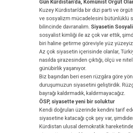
Gün Kürdistan’da, Komünist Örgüt Ol
Kuzey Kürdistan’da bir dizi parti ve örg
ve sosyalizm mücadelesini bütünlüklü s
bilincinde davranalım.
Siyasetin Sosyal
sosyalist kimliği ile az çok var ettik, şi
biri haline getirme göreviyle yüz yüzeyiz
Az çok siyasetin içerisinde olanlar, Türk
nasılda şirazesinden çıktığı, ölçü ve nite
günübirlik yaşanıyor.
Biz başından beri esen rüzgâra göre yön
duruşumuzun siyasetini geliştirdik. Rüz
bayrağı kaldırmadık, kaldırmayacağız.
ÖSP, siyasette yeni bir soluktur
Kendi doğruları üzerinde kendini tarif e
siyasetine katacağı çok şey var, şimdiden
Kürdistan ulusal demokratik hareketinde