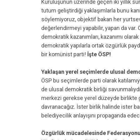
Kuruluşunun üzerinde geçen iki yıllık sü
tutum geliştirdiği yaklaşımlarla bunu kanı
söylemiyoruz, objektif bakan her yurtsev
değerlendirmeyi yapabilir, yapan da var. 
demokratik kazanımları, kazanımı olarak g
demokratik yapılarla ortak özgürlük pay
bir komünist parti!
İşte ÖSP!
Yaklaşan yerel seçimlerde ulusal demok
ÖSP bu seçimlerde parti olarak katılamıyo
de ulusal demokratik birliği savunmalıy
merkezi gerekse yerel düzeyde birlikte g
davranacağız. İster birlik halinde ister 
belediyecilik anlayışını propaganda edec
Özgürlük mücadelesinde Federasyonu 