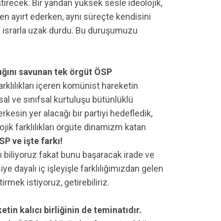
iştirecek. Bir yandan yüksek sesle ideolojik,
erden ayırt ederken, aynı süreçte kendisini
a ısrarla uzak durdu. Bu duruşumuzu
rlığını savunan tek örgüt ÖSP
rklılıkları içeren komünist hareketin
usal ve sınıfsal kurtuluşu bütünlüklü
kesin yer alacağı bir partiyi hedefledik,
jik farklılıkları örgüte dinamizm katan
SP ve işte farkı!
 biliyoruz fakat bunu başaracak irade ve
e dayalı iç işleyişle farklılığımızdan gelen
irmek istiyoruz, getirebiliriz.
in kalıcı birliğinin de teminatıdır.