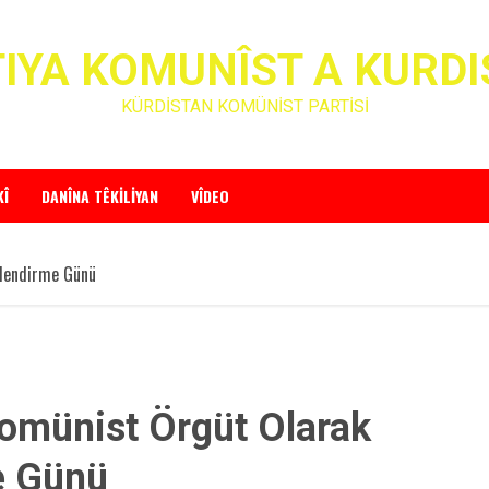
IYA KOMUNÎST A KURD
KÜRDİSTAN KOMÜNİST PARTİSİ
KÎ
DANÎNA TÊKILIYAN
VÎDEO
çlendirme Günü
Komünist Örgüt Olarak
e Günü