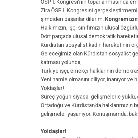
ÖSP I. Kongresi’nin toparlanmasında em
Zira ÖSP I. Kongresini gerçekleştirmemi
şimdiden başarılar dilerim.
Kongremizin 
Halkımızın, işçi sınıfımızın ulusal özgür
Dört parçada ulusal demokratik hareketin
Kürdistan sosyalist kadın hareketinin ö
Geleceğimiz olan Kürdistan sosyalist g
katması yolunda;
Türkiye işçi, emekçi halklarının demokr
Yeni hamle olmasını diliyor, inanıyor v
Yoldaşlar!
Süreç yoğun siyasal gelişmelerle yüklü,
Ortadoğu ve Kürdistan’da halklarımızın b
gelişmeler yaşanıyor. Konuşmamda, bak
Yoldaşlar!