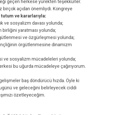
eği geçen herkese yürekten teşekkürler.
z birçok açıdan önemliydi. Kongreye
tutum ve kararlarıyla:
lük ve sosyalizm davası yolunda;
 birliğini yaratması yolunda;
rgütlenmesi ve özgürleşmesi yolunda;
ençliğinin örgütlenmesine dinamizm
asi ve sosyalizm mücadeleleri yolunda;
e herkesi bu uğurda mücadeleye çağırıyorum.
 gelişmeler baş döndürücü hızda. Öyle ki
ugünü ve geleceğini belirleyecek ciddi
ışımızı özetleyeceğim.