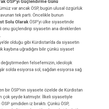
arak ÖSP’yi Güçlendirme Günü
ütümüz var ancak ÖSP, bugün ulusal özgürlük
avunan tek parti. Öncelikle bunun
ist Solu Olarak
ÖSP’yi ülke siyasetinde
mdi onu güçlendirip siyasetin ana direklerden
.
iye’de olduğu gibi Kürdistan’da da siyasetin
lik kaybına uğradığını bilir çünkü siyaset
 değiştirmeden felsefemizin, ideolojik
gâr solda esiyorsa sol, sağdan esiyorsa sağ
den bir ÖSP’nin siyasete özelde de Kürdistan
 çok şeyde katmıştır. İlkeli siyasetiyle
 ÖSP şimdiden iz bıraktı. Çünkü ÖSP,