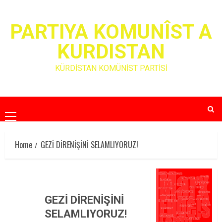
Skip
to
PARTIYA KOMUNÎST A
content
KURDISTAN
KÜRDİSTAN KOMÜNİST PARTİSİ
Primary
Menu
Home
GEZİ DİRENİŞİNİ SELAMLIYORUZ!
GEZİ DİRENİŞİNİ
SELAMLIYORUZ!