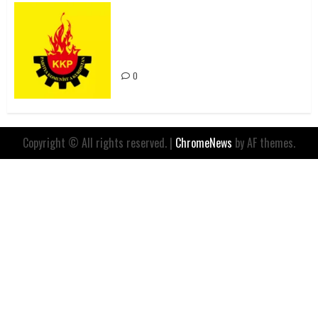
Rahmi Koç’un Sözleri Bir Gaf
Değil, Sömürgeci Zihniyetin
İfadesidir
0
Copyright © All rights reserved.
|
ChromeNews
by AF themes.