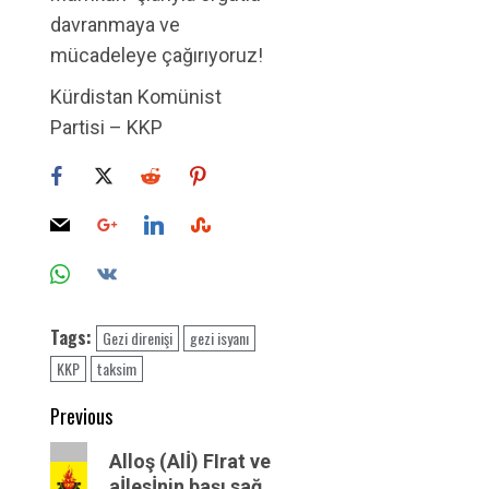
davranmaya ve
mücadeleye çağırıyoruz!
Kürdistan Komünist
Partisi – KKP
Tags:
Gezi direnişi
gezi isyanı
KKP
taksim
Post
Previous
navigation
Previous
Alloş (Alİ) FIrat ve
post:
aİlesİnin başı sağ