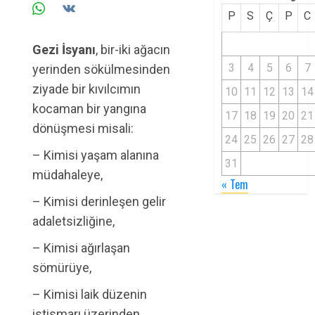
P
S
Ç
P
C
Gezi İsyanı
, bir-iki ağacın
3
4
5
6
7
yerinden sökülmesinden
ziyade bir kıvılcımın
10
11
12
13
14
kocaman bir yangına
17
18
19
20
21
dönüşmesi misali:
24
25
26
27
28
– Kimisi yaşam alanına
31
müdahaleye,
« Tem
– Kimisi derinleşen gelir
adaletsizliğine,
– Kimisi ağırlaşan
sömürüye,
– Kimisi laik düzenin
istismarı üzerinden