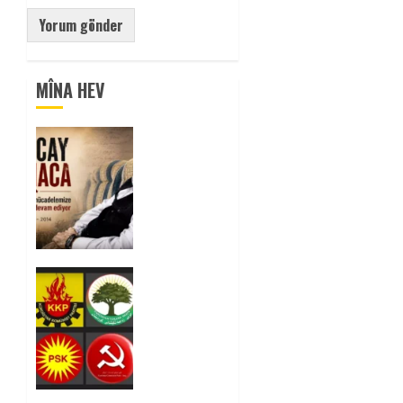
MÎNA HEV
Tuncay
Atmaca
Yoldaşın
Anısı
Mücadelemizde
Yaşıyor
0
Foruma
Çep a
Kurdistanî:
Em bang
li hemû
hêzên
Kurdistanî