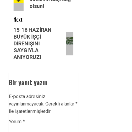
olsun!
Next
Next
15-16 HAZİRAN
BÜYÜK İŞÇİ
post:
DİRENİŞİNİ
SAYGIYLA
ANIYORUZ!
Bir yanıt yazın
E-posta adresiniz
yayınlanmayacak.
Gerekli alanlar
*
ile işaretlenmişlerdir
Yorum
*