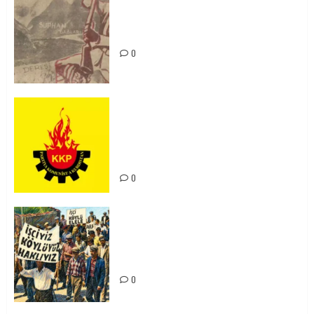
Zilan Katliamı’nı Unutmadık,
Unutturmayacağız!
0
KKP Parti Meclisi Sonuç Bildirisi:
Ortadoğu Yeniden Şekillenirken
Kürdistan’ın Geleceği ve
Mücadele Hattımız
0
15-16 Haziran İşçi Direnişi’nin 56.
Yılında: Yeni Direnişler
Kaçınılmazdır!
0