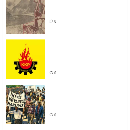
Zilan Katliamı’nı Unutmadık,
Unutturmayacağız!
0
KKP Parti Meclisi Sonuç Bildirisi:
Ortadoğu Yeniden Şekillenirken
Kürdistan’ın Geleceği ve
Mücadele Hattımız
0
15-16 Haziran İşçi Direnişi’nin 56.
Yılında: Yeni Direnişler
Kaçınılmazdır!
0