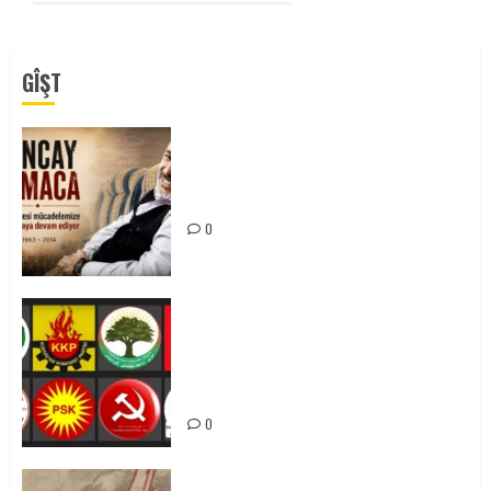
GÎŞT
Tuncay Atmaca Yoldaşın Anısı
Mücadelemizde Yaşıyor
0
Foruma Çep a Kurdistanî: Em bang
li hemû hêzên Kurdistanî dikin ku
bi yekhelwestî rûbirûyî geşedanan
bibin
0