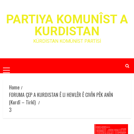
Skip
to
PARTIYA KOMUNÎST A
content
KURDISTAN
KÜRDİSTAN KOMÜNİST PARTİSİ
Primary
Menu
Home
FORUMA ÇEP A KURDISTAN Ê LI HEWLÊR Ê CIVÎN PÊK ANÎN
(Kurdî – Tirkî)
3