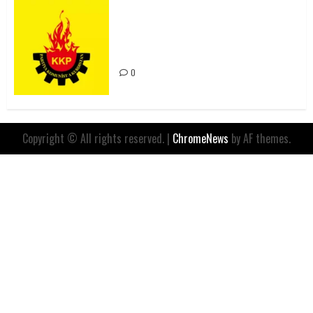
Rahmi Koç’un Sözleri Bir Gaf
Değil, Sömürgeci Zihniyetin
İfadesidir
0
Copyright © All rights reserved.
|
ChromeNews
by AF themes.