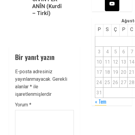
ANÎN (Kurdî
– Tirkî)
Ağust
P
S
Ç
P
C
3
4
5
6
7
Bir yanıt yazın
10
11
12
13
14
E-posta adresiniz
17
18
19
20
21
yayınlanmayacak.
Gerekli
24
25
26
27
28
alanlar
*
ile
31
işaretlenmişlerdir
« Tem
Yorum
*