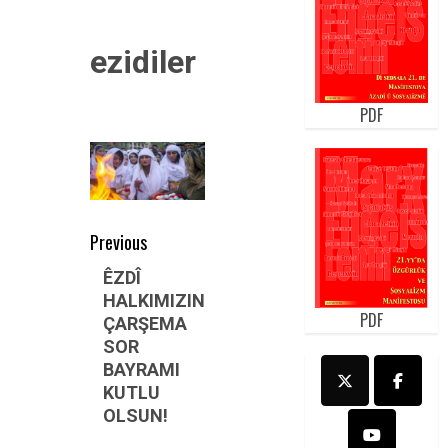
ezidiler
PDF
Post
Previous
navigation
Previous
ÊZDÎ
HALKIMIZIN
post:
PDF
ÇARŞEMA
SOR
BAYRAMI
KUTLU
OLSUN!