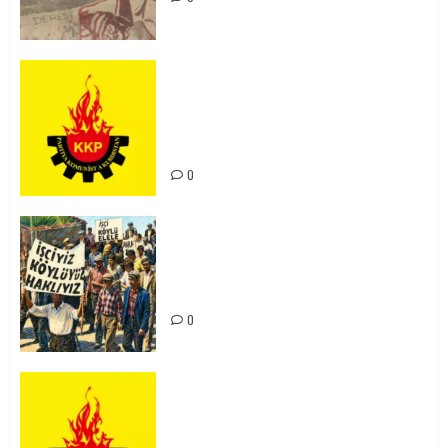
KKP Parti Meclisi Sonuç Bildirisi:
Ortadoğu Yeniden Şekillenirken
Kürdistan’ın Geleceği ve
Mücadele Hattımız
0
15-16 Haziran İşçi Direnişi’nin 56.
Yılında: Yeni Direnişler
Kaçınılmazdır!
0
Rahmi Koç’un Sözleri Bir Gaf
Değil, Sömürgeci Zihniyetin