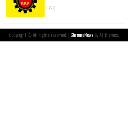
İfadesidir
0
Copyright © All rights reserved.
|
ChromeNews
by AF themes.