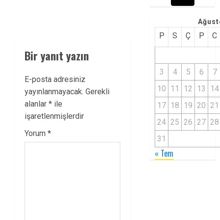
Ağust
P
S
Ç
P
C
Bir yanıt yazın
3
4
5
6
7
E-posta adresiniz
10
11
12
13
14
yayınlanmayacak.
Gerekli
alanlar
*
ile
17
18
19
20
21
işaretlenmişlerdir
24
25
26
27
28
Yorum
*
31
« Tem