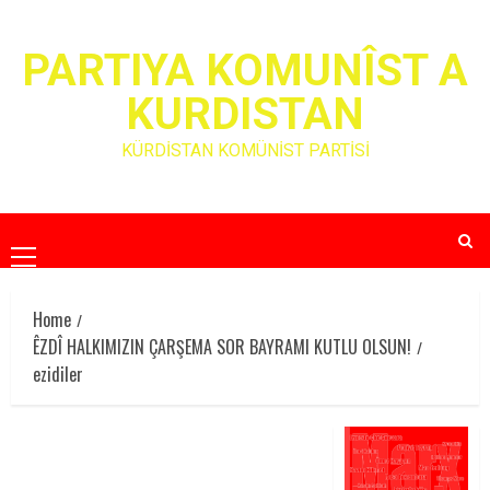
Skip
to
PARTIYA KOMUNÎST A
content
KURDISTAN
KÜRDİSTAN KOMÜNİST PARTİSİ
Primary
Menu
Home
ÊZDÎ HALKIMIZIN ÇARŞEMA SOR BAYRAMI KUTLU OLSUN!
ezidiler