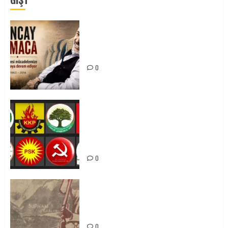
Tuncay Atmaca Yoldaşın Anısı
Mücadelemizde Yaşıyor
0
Foruma Çep a Kurdistanî: Em bang
li hemû hêzên Kurdistanî dikin ku
bi yekhelwestî rûbirûyî geşedanan
bibin
0
Zilan Katliamı’nı Unutmadık,
Unutturmayacağız!
0