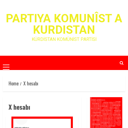
Skip
to
PARTIYA KOMUNÎST A
content
KURDISTAN
KÜRDİSTAN KOMÜNİST PARTİSİ
Primary
Menu
Home
X hesabı
X hesabı