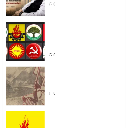
0
Foruma Çep a Kurdistanî: Em bang
li hemû hêzên Kurdistanî dikin ku
bi yekhelwestî rûbirûyî geşedanan
bibin
0
Zilan Katliamı’nı Unutmadık,
Unutturmayacağız!
0
KKP Parti Meclisi Sonuç Bildirisi:
Ortadoğu Yeniden Şekillenirken