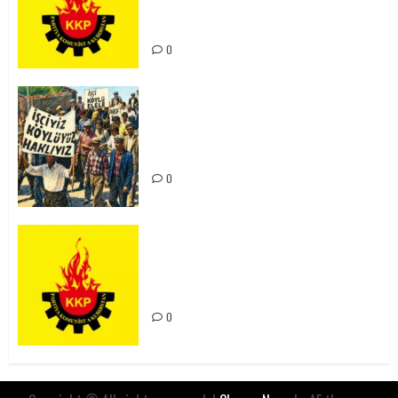
Kürdistan’ın Geleceği ve
Mücadele Hattımız
0
15-16 Haziran İşçi Direnişi’nin 56.
Yılında: Yeni Direnişler
Kaçınılmazdır!
0
Rahmi Koç’un Sözleri Bir Gaf
Değil, Sömürgeci Zihniyetin
İfadesidir
0