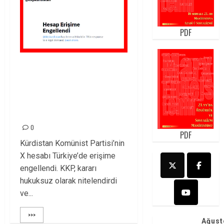
PDF
KKP’nin X Hesabına
Erişim Engeli:
Hukuksuz Kararı
Kınıyoruz
0
PDF
Kürdistan Komünist Partisi’nin
X hesabı Türkiye’de erişime
engellendi. KKP, kararı
hukuksuz olarak nitelendirdi
ve...
>>>
Ağust