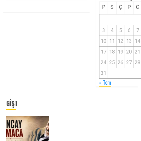
P
S
Ç
P
C
3
4
5
6
7
10
11
12
13
14
17
18
19
20
21
24
25
26
27
28
31
« Tem
GÎŞT
Tuncay Atmaca Yoldaşın Anısı
Mücadelemizde Yaşıyor