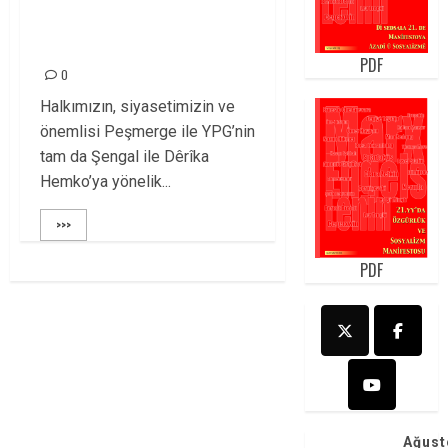
BUGÜN KARDEŞLİĞİN
SINANDIĞI GÜNDÜR!
PDF
0
Halkımızın, siyasetimizin ve
önemlisi Peşmerge ile YPG’nin
tam da Şengal ile Dêrîka
Hemko’ya yönelik...
>>>
PDF
Ağust