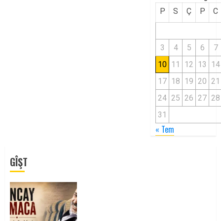
P
S
Ç
P
C
3
4
5
6
7
10
11
12
13
14
17
18
19
20
21
24
25
26
27
28
31
« Tem
GÎŞT
Tuncay Atmaca Yoldaşın Anısı
Mücadelemizde Yaşıyor