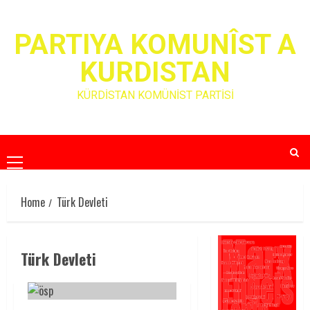
Skip
to
PARTIYA KOMUNÎST A
content
KURDISTAN
KÜRDİSTAN KOMÜNİST PARTİSİ
Primary
Menu
Home
Türk Devleti
Türk Devleti