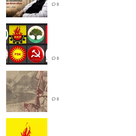
0
Foruma Çep a Kurdistanî: Em bang
li hemû hêzên Kurdistanî dikin ku
bi yekhelwestî rûbirûyî geşedanan
bibin
0
Zilan Katliamı’nı Unutmadık,
Unutturmayacağız!
0
KKP Parti Meclisi Sonuç Bildirisi:
Ortadoğu Yeniden Şekillenirken