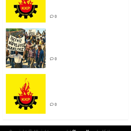
Kürdistan’ın Geleceği ve
Mücadele Hattımız
0
15-16 Haziran İşçi Direnişi’nin 56.
Yılında: Yeni Direnişler
Kaçınılmazdır!
0
Rahmi Koç’un Sözleri Bir Gaf
Değil, Sömürgeci Zihniyetin
İfadesidir
0