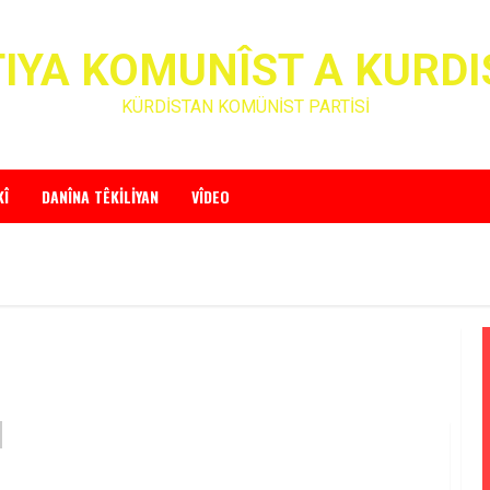
IYA KOMUNÎST A KURD
KÜRDİSTAN KOMÜNİST PARTİSİ
KÎ
DANÎNA TÊKILIYAN
VÎDEO