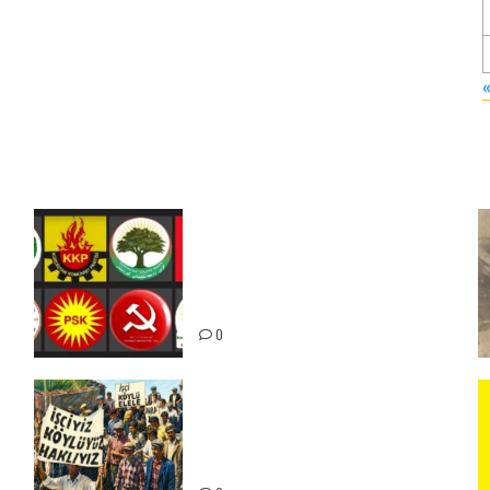
Foruma Çep a Kurdistanî: Em
bang li hemû hêzên Kurdistanî
dikin ku bi yekhelwestî rûbirûyî
geşedanan bibin
0
15-16 Haziran İşçi Direnişi’nin
56. Yılında: Yeni Direnişler
Kaçınılmazdır!
ız