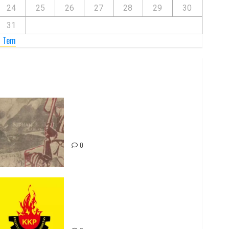
24
25
26
27
28
29
30
31
« Tem
Zilan Katliamı’nı Unutmadık,
Unutturmayacağız!
0
Rahmi Koç’un Sözleri Bir Gaf
Değil, Sömürgeci Zihniyetin
İfadesidir