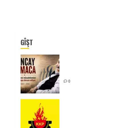
GÎŞT
Tuncay Atmaca Yoldaşın Anısı
Mücadelemizde Yaşıyor
0
KKP Parti Meclisi Sonuç
Bildirisi: Ortadoğu Yeniden
Şekillenirken Kürdistan’ın
Geleceği ve Mücadele Hattım