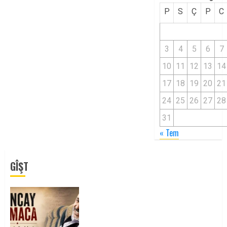
P
S
Ç
P
C
3
4
5
6
7
10
11
12
13
14
17
18
19
20
21
24
25
26
27
28
31
« Tem
GÎŞT
Tuncay Atmaca Yoldaşın Anısı
Mücadelemizde Yaşıyor