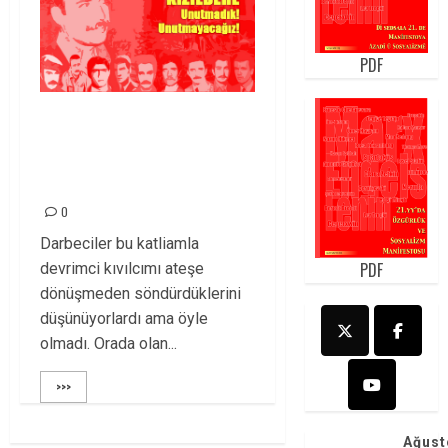
PDF
Kızıldere: Devrimci
dayanışmanın en
önemli kıvılcımıdır!
0
Darbeciler bu katliamla
PDF
devrimci kıvılcımı ateşe
dönüşmeden söndürdüklerini
düşünüyorlardı ama öyle
olmadı. Orada olan...
>>>
Ağust