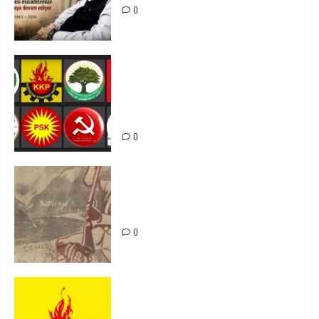
0
Foruma Çep a Kurdistanî: Em bang
li hemû hêzên Kurdistanî dikin ku
bi yekhelwestî rûbirûyî geşedanan
bibin
0
Zilan Katliamı’nı Unutmadık,
Unutturmayacağız!
0
KKP Parti Meclisi Sonuç Bildirisi:
Ortadoğu Yeniden Şekillenirken