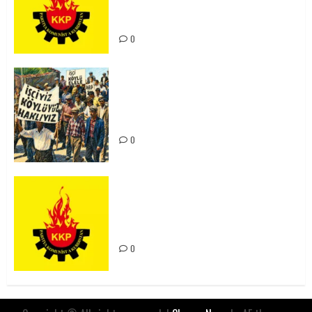
Kürdistan’ın Geleceği ve
Mücadele Hattımız
0
15-16 Haziran İşçi Direnişi’nin 56.
Yılında: Yeni Direnişler
Kaçınılmazdır!
0
Rahmi Koç’un Sözleri Bir Gaf
Değil, Sömürgeci Zihniyetin
İfadesidir
0