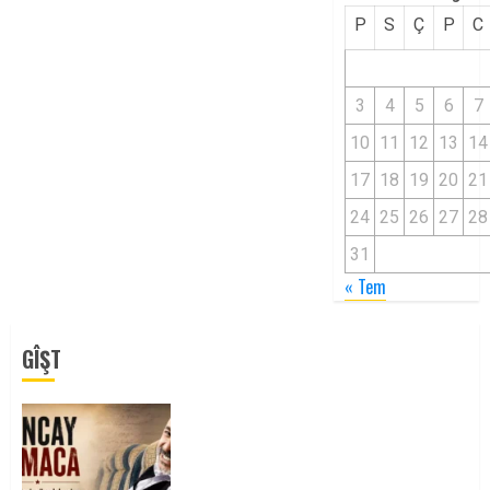
P
S
Ç
P
C
3
4
5
6
7
10
11
12
13
14
17
18
19
20
21
24
25
26
27
28
31
« Tem
GÎŞT
Tuncay Atmaca Yoldaşın Anısı
Mücadelemizde Yaşıyor