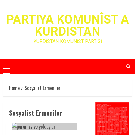
Skip
to
PARTIYA KOMUNÎST A
content
KURDISTAN
KÜRDİSTAN KOMÜNİST PARTİSİ
Primary
Menu
Home
Sosyalist Ermeniler
Sosyalist Ermeniler