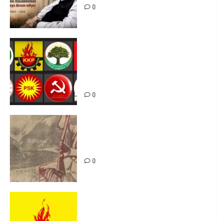
0
Foruma Çep a Kurdistanî: Em bang
li hemû hêzên Kurdistanî dikin ku
bi yekhelwestî rûbirûyî geşedanan
bibin
0
Zilan Katliamı’nı Unutmadık,
Unutturmayacağız!
0
KKP Parti Meclisi Sonuç Bildirisi:
Ortadoğu Yeniden Şekillenirken