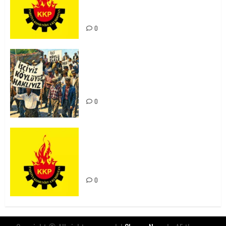
Kürdistan’ın Geleceği ve
Mücadele Hattımız
0
15-16 Haziran İşçi Direnişi’nin 56.
Yılında: Yeni Direnişler
Kaçınılmazdır!
0
Rahmi Koç’un Sözleri Bir Gaf
Değil, Sömürgeci Zihniyetin
İfadesidir
0