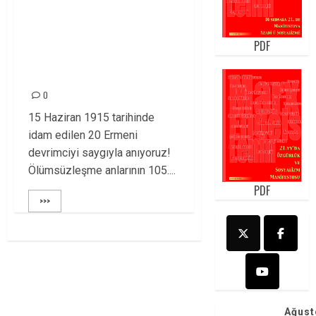
PARAMAZ VE
YOLDAŞLARINI 105.
PDF
YILINDA DA
ANIYORUZ!
0
15 Haziran 1915 tarihinde
idam edilen 20 Ermeni
devrimciyi saygıyla anıyoruz!
Ölümsüzleşme anlarının 105....
PDF
>>>
Ağust