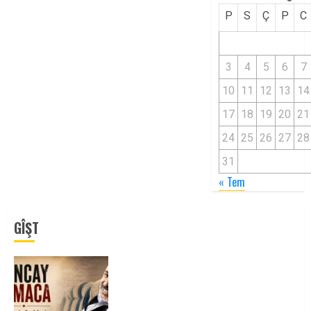
P
S
Ç
P
C
3
4
5
6
7
10
11
12
13
14
17
18
19
20
21
24
25
26
27
28
31
« Tem
GÎŞT
Tuncay Atmaca Yoldaşın Anısı
Mücadelemizde Yaşıyor