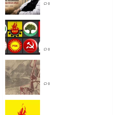
0
Foruma Çep a Kurdistanî: Em bang
li hemû hêzên Kurdistanî dikin ku
bi yekhelwestî rûbirûyî geşedanan
bibin
0
Zilan Katliamı’nı Unutmadık,
Unutturmayacağız!
0
KKP Parti Meclisi Sonuç Bildirisi:
Ortadoğu Yeniden Şekillenirken