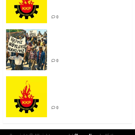
Kürdistan’ın Geleceği ve
Mücadele Hattımız
0
15-16 Haziran İşçi Direnişi’nin 56.
Yılında: Yeni Direnişler
Kaçınılmazdır!
0
Rahmi Koç’un Sözleri Bir Gaf
Değil, Sömürgeci Zihniyetin
İfadesidir
0