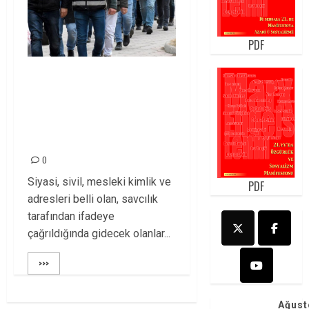
PDF
SİYASİ VE SİVİL
KURUM
TEMSİLCİLERİ
GÖZALTINDA!
0
Siyasi, sivil, mesleki kimlik ve
PDF
adresleri belli olan, savcılık
tarafından ifadeye
çağrıldığında gidecek olanlar...
>>>
Ağust