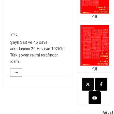
ŞEYH SAİT VE DAVA
ARKADAŞLARINI
PDF
SAYGIYLA
ANIYORUZ!
0
Şeyh Sait ve 46 dava
arkadaşının 29 Haziran 1925’te
Türk şoven rejimi tarafından
idam...
PDF
>>>
Ağust