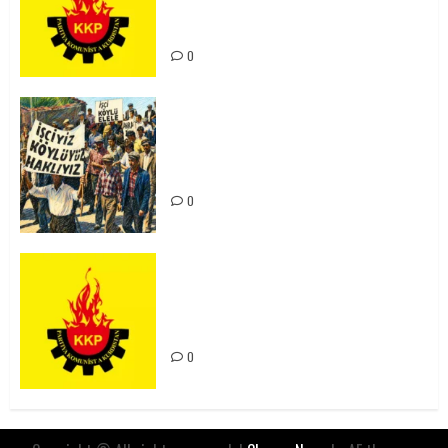
Kürdistan’ın Geleceği ve
Mücadele Hattımız
0
15-16 Haziran İşçi Direnişi’nin 56.
Yılında: Yeni Direnişler
Kaçınılmazdır!
0
Rahmi Koç’un Sözleri Bir Gaf
Değil, Sömürgeci Zihniyetin
İfadesidir
0