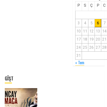
P
S
Ç
P
C
3
4
5
6
7
10
11
12
13
14
17
18
19
20
21
24
25
26
27
28
31
« Tem
GÎŞT
Tuncay Atmaca Yoldaşın Anısı
Mücadelemizde Yaşıyor