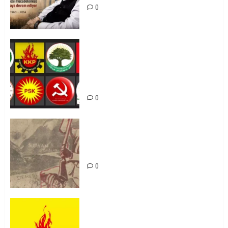
0
Foruma Çep a Kurdistanî: Em bang
li hemû hêzên Kurdistanî dikin ku
bi yekhelwestî rûbirûyî geşedanan
bibin
0
Zilan Katliamı’nı Unutmadık,
Unutturmayacağız!
0
KKP Parti Meclisi Sonuç Bildirisi:
Ortadoğu Yeniden Şekillenirken