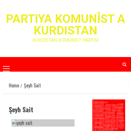
Skip
to
PARTIYA KOMUNÎST A
content
KURDISTAN
KÜRDİSTAN KOMÜNİST PARTİSİ
Primary
Menu
Home
Şeyh Sait
Şeyh Sait