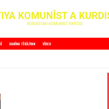
IYA KOMUNÎST A KURD
KÜRDİSTAN KOMÜNİST PARTİSİ
KÎ
DANÎNA TÊKILIYAN
VÎDEO