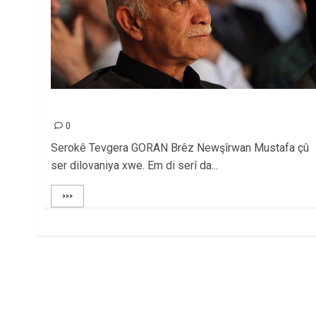
SERSAXÎ!
0
Serokê Tevgera GORAN Brêz Newşîrwan Mustafa çû
ser dilovaniya xwe. Em di serî da...
>>>