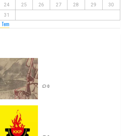
24
25
26
27
28
29
30
31
« Tem
Zilan Katliamı’nı Unutmadık,
Unutturmayacağız!
0
Rahmi Koç’un Sözleri Bir Gaf
Değil, Sömürgeci Zihniyetin
İfadesidir