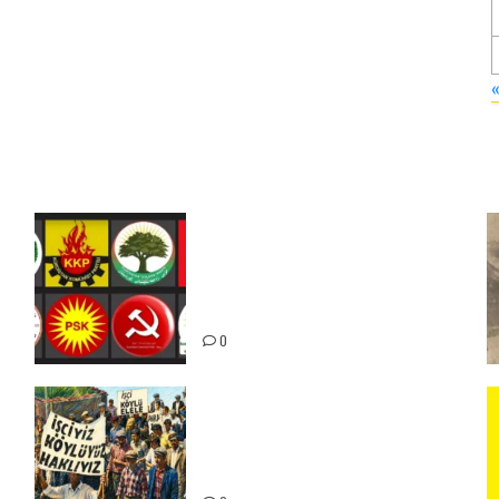
Foruma Çep a Kurdistanî: Em
bang li hemû hêzên Kurdistanî
dikin ku bi yekhelwestî rûbirûyî
geşedanan bibin
0
15-16 Haziran İşçi Direnişi’nin
56. Yılında: Yeni Direnişler
Kaçınılmazdır!
ız