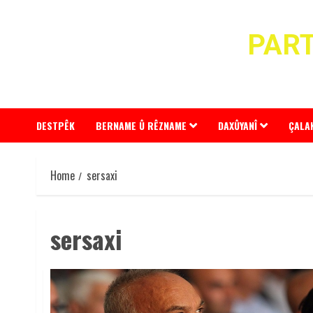
Skip
to
PART
content
DESTPÊK
BERNAME Û RÊZNAME
DAXÛYANÎ
ÇALA
Home
sersaxi
sersaxi