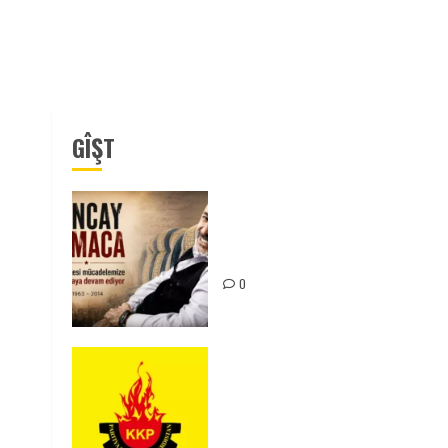
GÎŞT
Tuncay Atmaca Yoldaşın Anısı
Mücadelemizde Yaşıyor
0
KKP Parti Meclisi Sonuç
Bildirisi: Ortadoğu Yeniden
Şekillenirken Kürdistan’ın
Geleceği ve Mücadele Hattım