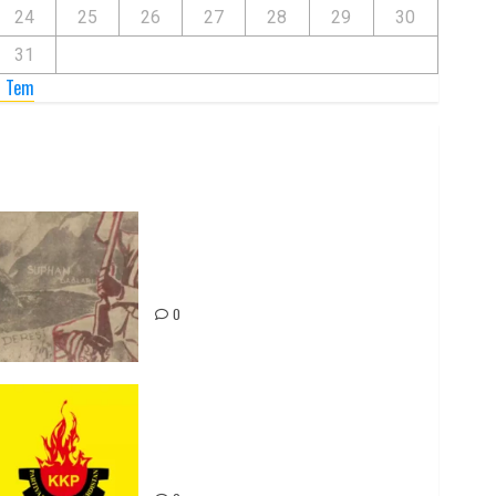
24
25
26
27
28
29
30
31
« Tem
Zilan Katliamı’nı Unutmadık,
Unutturmayacağız!
0
Rahmi Koç’un Sözleri Bir Gaf
Değil, Sömürgeci Zihniyetin
İfadesidir