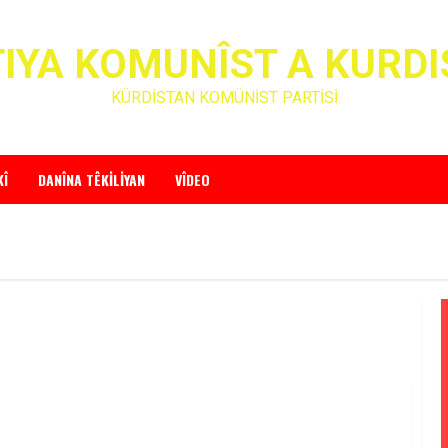
IYA KOMUNÎST A KURD
KÜRDİSTAN KOMÜNİST PARTİSİ
KÎ
DANÎNA TÊKILIYAN
VÎDEO