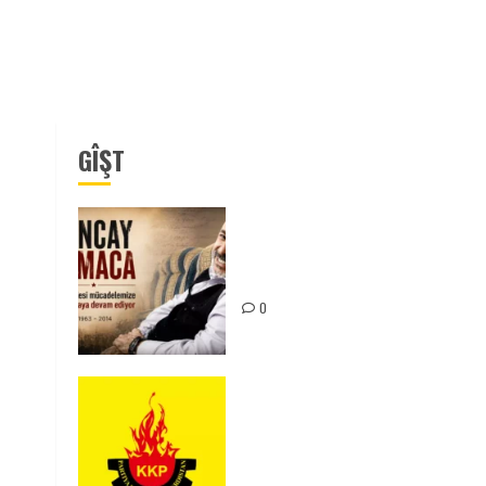
GÎŞT
Tuncay Atmaca Yoldaşın Anısı
Mücadelemizde Yaşıyor
0
KKP Parti Meclisi Sonuç
Bildirisi: Ortadoğu Yeniden
Şekillenirken Kürdistan’ın
Geleceği ve Mücadele Hattım