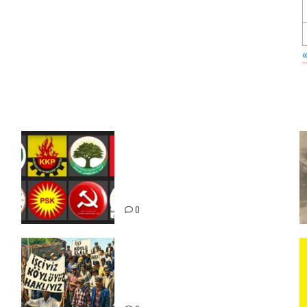
Foruma Çep a Kurdistanî: Em
bang li hemû hêzên Kurdistanî
dikin ku bi yekhelwestî rûbirûyî
geşedanan bibin
0
15-16 Haziran İşçi Direnişi’nin
56. Yılında: Yeni Direnişler
Kaçınılmazdır!
ız