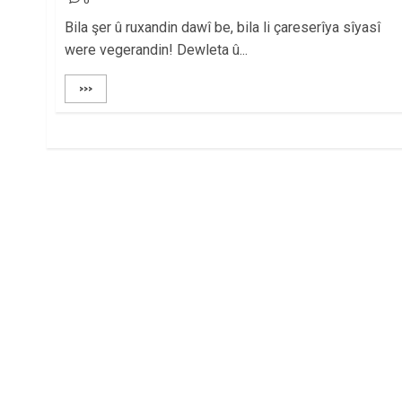
Bila şer û ruxandin dawî be, bila li çareserîya sîyasî
were vegerandin! Dewleta û...
>>>