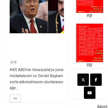
PDF
ABD’nin, Devlet
Başkanı Maduro’yu Kaçırmasına
Dair!
0
PDF
KKP, ABD’nin Venezuela’ya yönelik
müdahalesini ve Devlet Başkanı Maduro’nun
zorla alıkonulmasını uluslararası hukukun
ağır...
>>>
Ağust