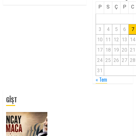
P
S
Ç
P
C
3
4
5
6
7
10
11
12
13
14
17
18
19
20
21
24
25
26
27
28
31
« Tem
GÎŞT
Tuncay Atmaca Yoldaşın Anısı
Mücadelemizde Yaşıyor