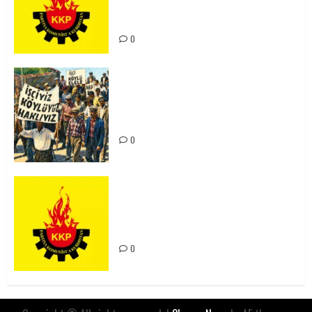
Kürdistan’ın Geleceği ve
Mücadele Hattımız
0
15-16 Haziran İşçi Direnişi’nin 56.
Yılında: Yeni Direnişler
Kaçınılmazdır!
0
Rahmi Koç’un Sözleri Bir Gaf
Değil, Sömürgeci Zihniyetin
İfadesidir
0