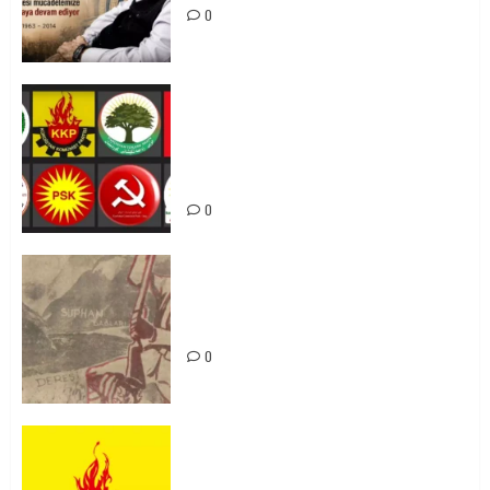
0
Foruma Çep a Kurdistanî: Em bang
li hemû hêzên Kurdistanî dikin ku
bi yekhelwestî rûbirûyî geşedanan
bibin
0
Zilan Katliamı’nı Unutmadık,
Unutturmayacağız!
0
KKP Parti Meclisi Sonuç Bildirisi:
Ortadoğu Yeniden Şekillenirken