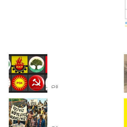
Foruma Çep a Kurdistanî: Em
bang li hemû hêzên Kurdistanî
dikin ku bi yekhelwestî rûbirûyî
geşedanan bibin
0
15-16 Haziran İşçi Direnişi’nin
56. Yılında: Yeni Direnişler
Kaçınılmazdır!
ız