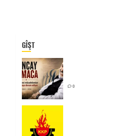
GÎŞT
Tuncay Atmaca Yoldaşın Anısı
Mücadelemizde Yaşıyor
0
KKP Parti Meclisi Sonuç
Bildirisi: Ortadoğu Yeniden
Şekillenirken Kürdistan’ın
Geleceği ve Mücadele Hattım