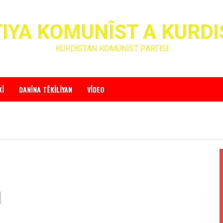
IYA KOMUNÎST A KURD
KÜRDİSTAN KOMÜNİST PARTİSİ
KÎ
DANÎNA TÊKILIYAN
VÎDEO