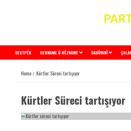
Skip
to
PART
content
DESTPÊK
BERNAME Û RÊZNAME
DAXÛYANÎ
ÇALA
Home
Kürtler Süreci tartışıyor
Kürtler Süreci tartışıyor
“KÜRTLER SÜRECİ TARTIŞIYOR”