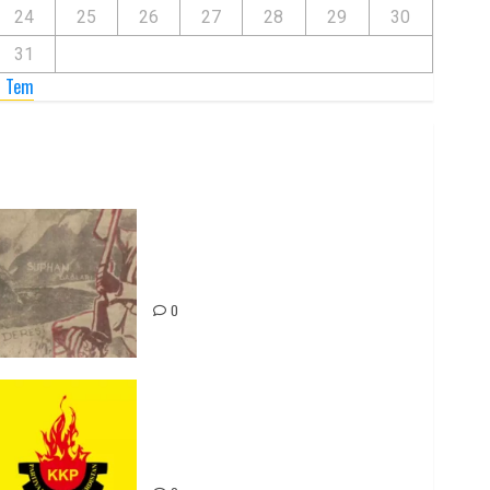
24
25
26
27
28
29
30
31
« Tem
Zilan Katliamı’nı Unutmadık,
Unutturmayacağız!
0
Rahmi Koç’un Sözleri Bir Gaf
Değil, Sömürgeci Zihniyetin
İfadesidir