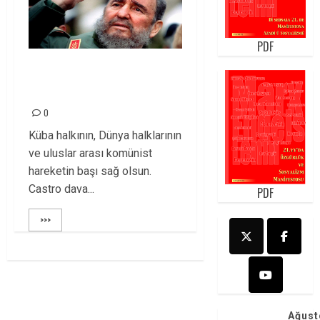
PDF
CASTRO YOLDAŞI
YİTİRDİK!
0
Küba halkının, Dünya halklarının
ve uluslar arası komünist
hareketin başı sağ olsun.
Castro dava...
PDF
>>>
Ağust