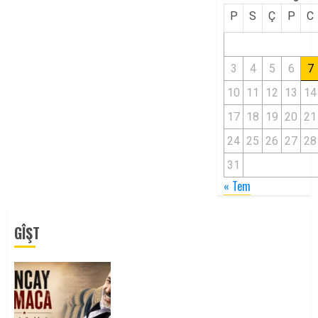
P
S
Ç
P
C
3
4
5
6
7
10
11
12
13
14
17
18
19
20
21
24
25
26
27
28
31
« Tem
GÎŞT
Tuncay Atmaca Yoldaşın Anısı
Mücadelemizde Yaşıyor