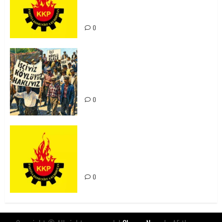
Kürdistan’ın Geleceği ve
Mücadele Hattımız
0
15-16 Haziran İşçi Direnişi’nin 56.
Yılında: Yeni Direnişler
Kaçınılmazdır!
0
Rahmi Koç’un Sözleri Bir Gaf
Değil, Sömürgeci Zihniyetin
İfadesidir
0