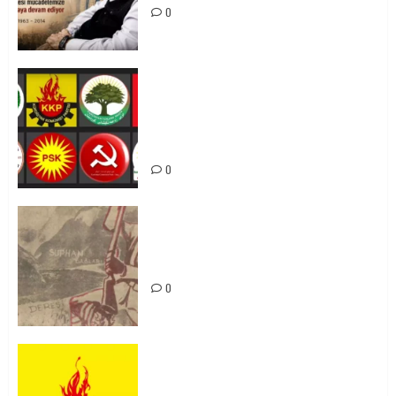
0
Foruma Çep a Kurdistanî: Em bang
li hemû hêzên Kurdistanî dikin ku
bi yekhelwestî rûbirûyî geşedanan
bibin
0
Zilan Katliamı’nı Unutmadık,
Unutturmayacağız!
0
KKP Parti Meclisi Sonuç Bildirisi:
Ortadoğu Yeniden Şekillenirken