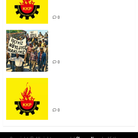
Kürdistan’ın Geleceği ve
Mücadele Hattımız
0
15-16 Haziran İşçi Direnişi’nin 56.
Yılında: Yeni Direnişler
Kaçınılmazdır!
0
Rahmi Koç’un Sözleri Bir Gaf
Değil, Sömürgeci Zihniyetin
İfadesidir
0