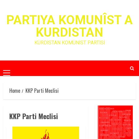
Skip
to
PARTIYA KOMUNÎST A
content
KURDISTAN
KÜRDİSTAN KOMÜNİST PARTİSİ
Primary
Menu
Home
KKP Parti Meclisi
KKP Parti Meclisi