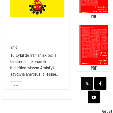
PDF
KKP Parti Meclisi’nin
18 Eylül 2022 toplantı
sonuçları
0
16 Eylül’de İran ahlak polisi
tarafından işkence ile
PDF
öldürülen Mahsa Amini’yi
saygıyla anıyoruz, ailesine...
>>>
Ağust