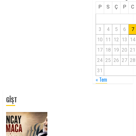
P
S
Ç
P
C
3
4
5
6
7
10
11
12
13
14
17
18
19
20
21
24
25
26
27
28
31
« Tem
GÎŞT
Tuncay Atmaca Yoldaşın Anısı
Mücadelemizde Yaşıyor