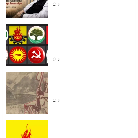
0
Foruma Çep a Kurdistanî: Em bang
li hemû hêzên Kurdistanî dikin ku
bi yekhelwestî rûbirûyî geşedanan
bibin
0
Zilan Katliamı’nı Unutmadık,
Unutturmayacağız!
0
KKP Parti Meclisi Sonuç Bildirisi:
Ortadoğu Yeniden Şekillenirken