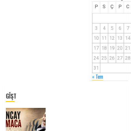
P
S
Ç
P
C
3
4
5
6
7
10
11
12
13
14
17
18
19
20
21
24
25
26
27
28
31
« Tem
GÎŞT
Tuncay Atmaca Yoldaşın Anısı
Mücadelemizde Yaşıyor