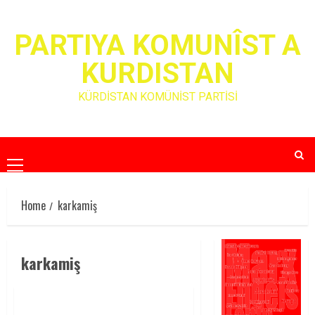
Skip
to
PARTIYA KOMUNÎST A
content
KURDISTAN
KÜRDİSTAN KOMÜNİST PARTİSİ
Primary
Menu
Home
karkamiş
karkamiş
TÜRK DEVLETİNİN