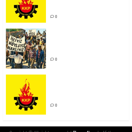
Kürdistan’ın Geleceği ve
Mücadele Hattımız
0
15-16 Haziran İşçi Direnişi’nin 56.
Yılında: Yeni Direnişler
Kaçınılmazdır!
0
Rahmi Koç’un Sözleri Bir Gaf
Değil, Sömürgeci Zihniyetin
İfadesidir
0