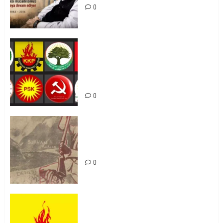
0
Foruma Çep a Kurdistanî: Em bang
li hemû hêzên Kurdistanî dikin ku
bi yekhelwestî rûbirûyî geşedanan
bibin
0
Zilan Katliamı’nı Unutmadık,
Unutturmayacağız!
0
KKP Parti Meclisi Sonuç Bildirisi:
Ortadoğu Yeniden Şekillenirken