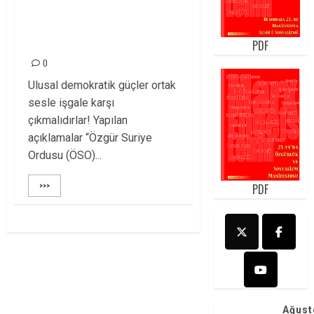
ROJAVA İŞGALİNE
HAYIR!
PDF
0
Ulusal demokratik güçler ortak
sesle işgale karşı
çıkmalıdırlar! Yapılan
açıklamalar “Özgür Suriye
Ordusu (ÖSO)...
>>>
PDF
Ağust