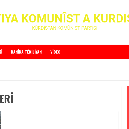
IYA KOMUNÎST A KURD
KÜRDİSTAN KOMÜNİST PARTİSİ
KÎ
DANÎNA TÊKILIYAN
VÎDEO
ERİ