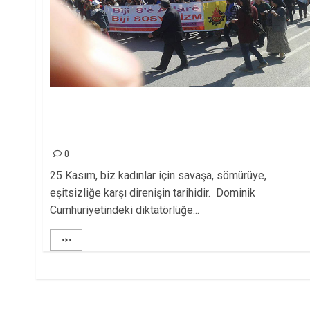
ÖSP’ Lİ KADINLAR 25 KASIM’ DA:SAVAŞA,
ŞİDDETE, DİKTATÖRLÜĞE VE DARBELERE KARŞI
SOKAKLARDAYIZ!
0
25 Kasım, biz kadınlar için savaşa, sömürüye,
eşitsizliğe karşı direnişin tarihidir. Dominik
Cumhuriyetindeki diktatörlüğe...
>>>