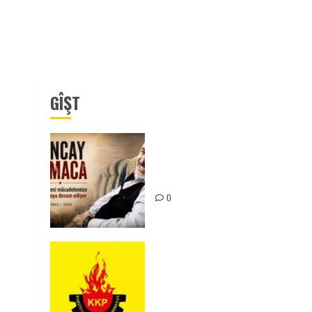
GÎŞT
Tuncay Atmaca Yoldaşın Anısı
Mücadelemizde Yaşıyor
0
KKP Parti Meclisi Sonuç
Bildirisi: Ortadoğu Yeniden
Şekillenirken Kürdistan’ın
Geleceği ve Mücadele Hattım