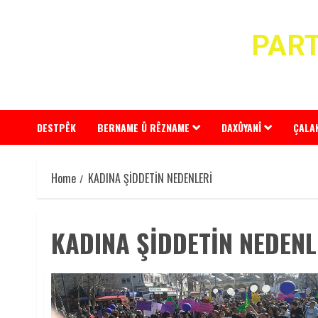
Skip
to
PART
content
DESTPÊK
BERNAME Û RÊZNAME
DAXÛYANÎ
ÇALA
Home
KADINA ŞİDDETİN NEDENLERİ
KADINA ŞİDDETİN NEDENL