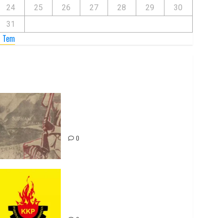
24
25
26
27
28
29
30
31
« Tem
Zilan Katliamı’nı Unutmadık,
Unutturmayacağız!
0
Rahmi Koç’un Sözleri Bir Gaf
Değil, Sömürgeci Zihniyetin
İfadesidir