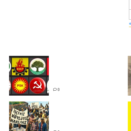
Foruma Çep a Kurdistanî: Em
bang li hemû hêzên Kurdistanî
dikin ku bi yekhelwestî rûbirûyî
geşedanan bibin
0
15-16 Haziran İşçi Direnişi’nin
56. Yılında: Yeni Direnişler
Kaçınılmazdır!
ız