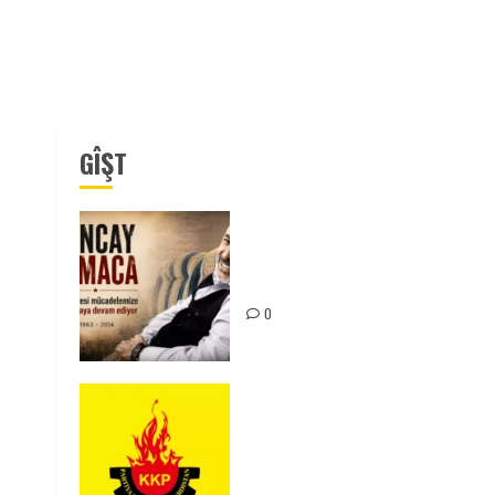
GÎŞT
Tuncay Atmaca Yoldaşın Anısı
Mücadelemizde Yaşıyor
0
KKP Parti Meclisi Sonuç
Bildirisi: Ortadoğu Yeniden
Şekillenirken Kürdistan’ın
Geleceği ve Mücadele Hattım