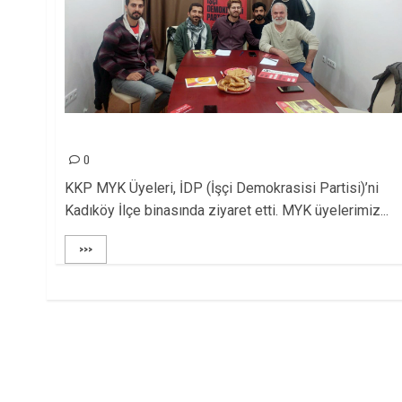
KKP’DEN İDP’YE ZİYARET
0
KKP MYK Üyeleri, İDP (İşçi Demokrasisi Partisi)’ni
Kadıköy İlçe binasında ziyaret etti. MYK üyelerimiz...
>>>