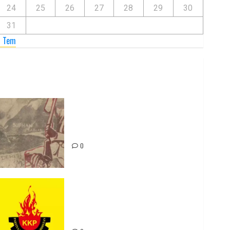
24
25
26
27
28
29
30
31
« Tem
Zilan Katliamı’nı Unutmadık,
Unutturmayacağız!
0
Rahmi Koç’un Sözleri Bir Gaf
Değil, Sömürgeci Zihniyetin
İfadesidir