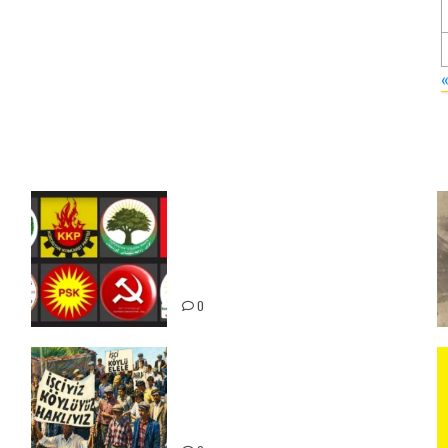
Foruma Çep a Kurdistanî: Em
bang li hemû hêzên Kurdistanî
dikin ku bi yekhelwestî rûbirûyî
geşedanan bibin
0
15-16 Haziran İşçi Direnişi’nin
56. Yılında: Yeni Direnişler
Kaçınılmazdır!
ız