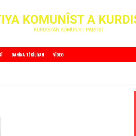
IYA KOMUNÎST A KURD
KÜRDİSTAN KOMÜNİST PARTİSİ
KÎ
DANÎNA TÊKILIYAN
VÎDEO