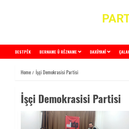
Skip
to
PART
content
DESTPÊK
BERNAME Û RÊZNAME
DAXÛYANÎ
ÇALA
Home
İşçi Demokrasisi Partisi
İşçi Demokrasisi Partisi