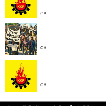
Kürdistan’ın Geleceği ve
Mücadele Hattımız
0
15-16 Haziran İşçi Direnişi’nin 56.
Yılında: Yeni Direnişler
Kaçınılmazdır!
0
Rahmi Koç’un Sözleri Bir Gaf
Değil, Sömürgeci Zihniyetin
İfadesidir
0