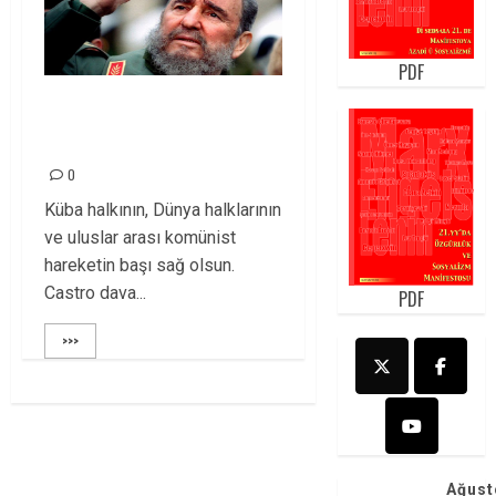
PDF
CASTRO YOLDAŞI
YİTİRDİK!
0
Küba halkının, Dünya halklarının
ve uluslar arası komünist
hareketin başı sağ olsun.
Castro dava...
PDF
>>>
Ağust