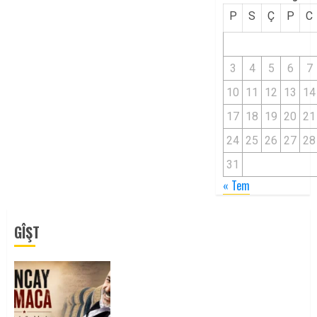
P
S
Ç
P
C
3
4
5
6
7
10
11
12
13
14
17
18
19
20
21
24
25
26
27
28
31
« Tem
GÎŞT
Tuncay Atmaca Yoldaşın Anısı
Mücadelemizde Yaşıyor