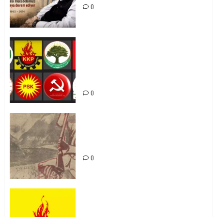
0
Foruma Çep a Kurdistanî: Em bang
li hemû hêzên Kurdistanî dikin ku
bi yekhelwestî rûbirûyî geşedanan
bibin
0
Zilan Katliamı’nı Unutmadık,
Unutturmayacağız!
0
KKP Parti Meclisi Sonuç Bildirisi:
Ortadoğu Yeniden Şekillenirken